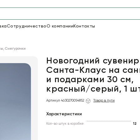
вка
Сотрудничество
О компании
Контакты
Упаковка для цветов и под
сы, Снегурочки
48
66
Бумага
Пленка для цветов
Новогодний сувенир
Санта-Клаус на сан
и подарками 30 см,
18
Пленка
7
Сетка
прозрачная
красный/серый, 1 шт
Артикул 4630270054852
Товар в пути
Характеристики
Кол-во штук в коробке
12