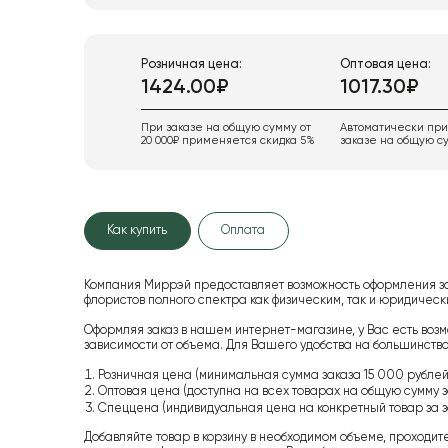
Розничная цена:
Оптовая цена:
1424.00₽
1017.30₽
При заказе на общую сумму от
Автоматически пр
20 000₽ применяется скидка 5%
заказе на общую су
Как купить
Оплата
Компания Миррэй предоставляет возможность оформления з
флористов полного спектра как физическим, так и юридиче
Оформляя заказ в нашем интернет-магазине, у Вас есть возм
зависимости от объема. Для Вашего удобства на большинство
Розничная цена (минимальная сумма заказа 15 000 рублей,
Оптовая цена (доступна на всех товарах на общую сумму з
Спеццена (индивидуальная цена на конкретный товар за з
Добавляйте товар в корзину в необходимом объеме, проходит