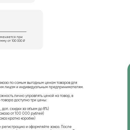
именяется при
мму от 100 000 ₽
аказа по самым выгодным ценам товаров для
ским лицам и индивидуальным предпринимателям.
ожность лично управлять ценой на товар, в
 товара доступно три цены:
 доп. скидки за объем до 8%)
аказа от 100 000 рублей)
аказ кратно коробке)
е регистрацию и оформляйте заказ. После