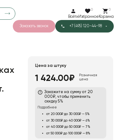
0
0
Войти
Избранное
Корзина
Заказать звонок
+7 (495) 120-44-98
арков
781
5
42
Тишью
Цена за штуку
ках
Розничная
1 424.00₽
цена
1
Бархат
.
Закажите на сумму от 20
000₽, чтобы применить
скидку 5%
Подробнее
от 20 000₽ до 30 000₽ — 5%
от 30 000₽ до 40 000₽ — 6%
от 40 000₽ до 50 000₽ — 7%
от 50 000₽ до 100 000₽ — 8%