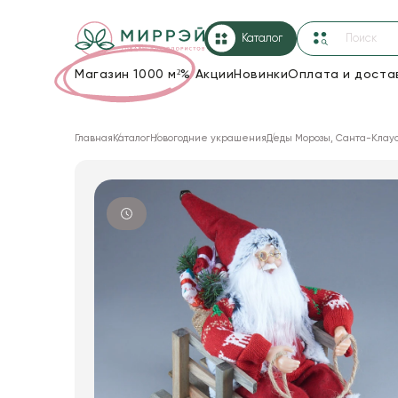
Каталог
Магазин 1000 м²
%
Акции
Новинки
Оплата и доста
Упаковка для цветов и подарков
Главная
Каталог
Новогодние украшения
Деды Морозы, Санта-Клау
Новогодние украшения
Корзины и плетеные изделия
Коробки для цветов
Декор для дома
Сухоцветы
Лента
Товары для флористов