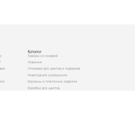
Каталог
о
Товары со скидкой
²
Новинки
вка
Упаковка для цветов и подарков
Новогодние украшения
ата
Корзины и плетеные изделия
Коробки для цветов
Декор для дома
Сухоцветы
Карта сайта