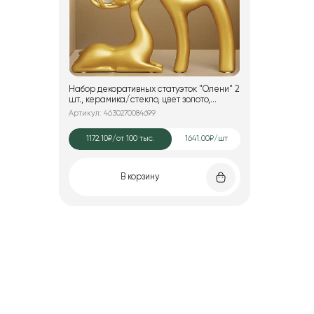
Набор декоративных статуэток "Олени" 2
шт., керамика/стекло, цвет золото,
12,5*5,5*24; 15,5*5,5*16,5 см.
Артикул: 4630270084699
1172.10₽
/от 100 тыс.
1641.00₽/шт
В корзину