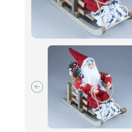
Пакеты для цветов и подарков
Изделия из металла
Искусственные цветы и растения
Декоративные вазы, кашпо
Фоамиран
Свечи
Игрушки мягкие