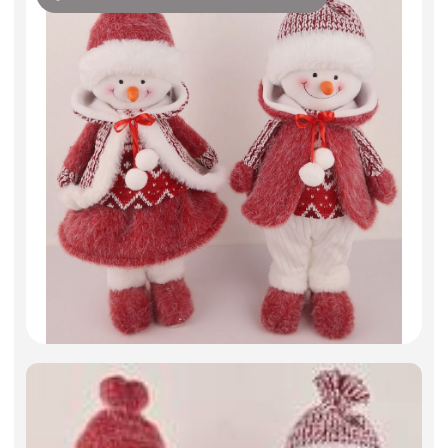
Фоамиран
Свечи
Игрушки мягкие
Изделия из металла
Сухоцветы