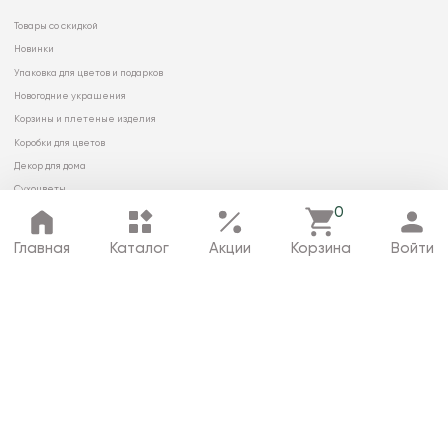
Товары со скидкой
Новинки
Упаковка для цветов и подарков
Новогодние украшения
Корзины и плетеные изделия
Коробки для цветов
Декор для дома
Сухоцветы
0
Главная
Каталог
Акции
Корзина
Войти
© 2026 ООО «МИРРЭЙ»
Политика в отношении обработки
персональных данных
Карта сайта