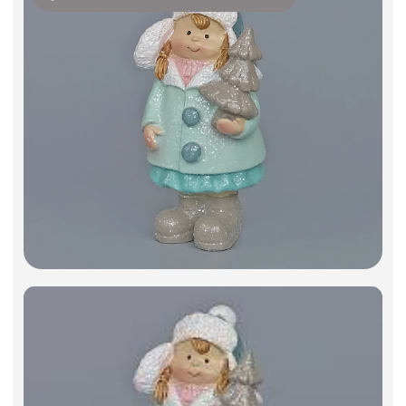
Искусственные цветы и растения
Декоративные вазы, кашпо
Фоамиран
Свечи
Игрушки мягкие