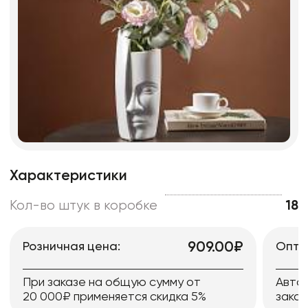
Характеристики
Кол-во штук в коробке
18
909.00₽
Розничная цена:
Опто
При заказе на общую сумму от
Авто
20 000₽ применяется скидка 5%
заказ