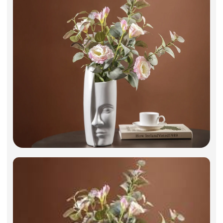
Декоративные вазы, кашпо
Фоамиран
Свечи
Игрушки мягкие
Изделия из металла
Сухоцветы