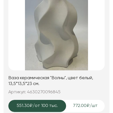
Ваза керамическая "Волны", цвет белый,
13,5*13,5*23 см.
Артикул: 4630270096845
551.30₽
/от 100 тыс.
772.00₽/шт