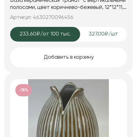
Ваза керамическая "Гранат" с вертикальными
полосами, цвет коричнево-бежевый, 12*12*11,6
см.
Артикул: 4630270096456
233.60₽
/от 100 тыс.
327.00₽/шт
Добавить в корзину
-15%