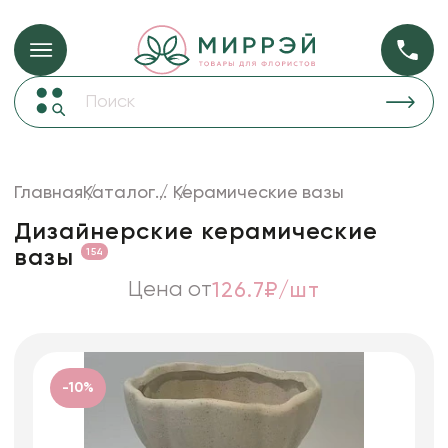
Упаковка для ц
Упаковка для цветов и подарков
Новогодние украшения
Бумага
48
Корзины и плетеные изделия
Главная
Каталог
...
Керамические вазы
Коробки для цветов
Пленка
18
Дизайнерские керамические
Декор для дома
прозрачная
вазы
154
Сухоцветы
Цена от
126.7₽/шт
Лента
Товары для флористов
Пакеты для цветов и подарков
-10%
Изделия из металла