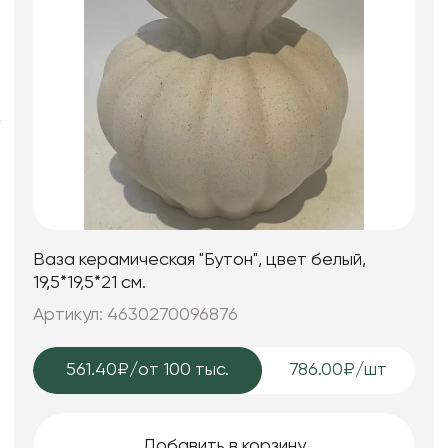
Искусственные цветы и растения
Декоративные вазы, кашпо
Фоамиран
Свечи
Игрушки мягкие
Ваза керамическая "Бутон", цвет белый,
19,5*19,5*21 см.
Артикул: 4630270096876
561.40₽
/от 100 тыс.
786.00₽/шт
Добавить в корзину