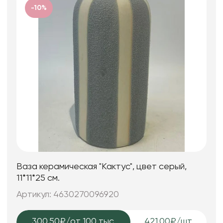
-10%
Ваза керамическая "Кактус", цвет серый,
11*11*25 см.
Артикул: 4630270096920
300.50₽
/от 100 тыс.
421.00₽/шт