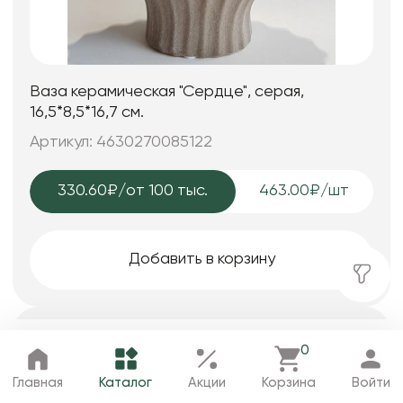
Ваза керамическая "Сердце", серая,
16,5*8,5*16,7 см.
Артикул: 4630270085122
330.60₽
/от 100 тыс.
463.00₽/шт
Добавить в корзину
0
Главная
Каталог
Избранное
Корзина
Профиль
Главная
Каталог
Акции
Корзина
Войти