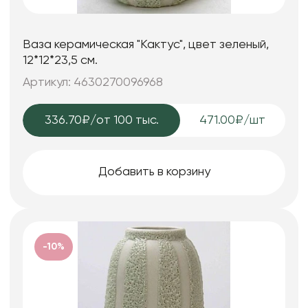
Ваза керамическая "Кактус", цвет зеленый,
12*12*23,5 см.
Артикул: 4630270096968
336.70₽
/от 100 тыс.
471.00₽/шт
Добавить в корзину
-10%