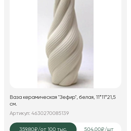
Ваза керамическая "Зефир", белая, 11*11*21,5
см.
Артикул: 4630270085139
359.80₽
/от 100 тыс.
504.00₽/шт