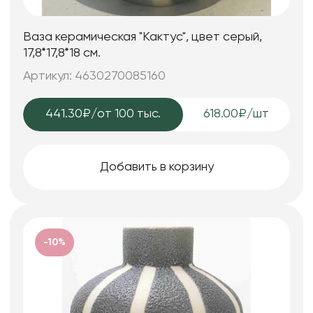
Ваза керамическая "Кактус", цвет серый,
17,8*17,8*18 см.
Артикул: 4630270085160
441.30₽
/от 100 тыс.
618.00₽/шт
Добавить в корзину
-10%