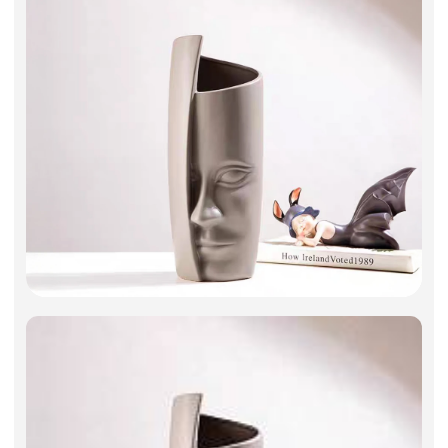
Искусственные цветы и растения
Декоративные вазы, кашпо
Фоамиран
Свечи
Игрушки мягкие