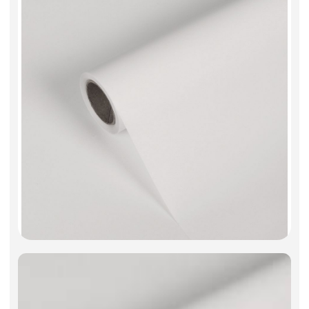
Фоамиран
Свечи
Игрушки мягкие
Изделия из металла
Сухоцветы