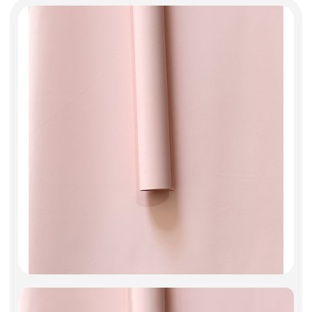
Фоамиран
Свечи
Игрушки мягкие
Изделия из металла
Сухоцветы