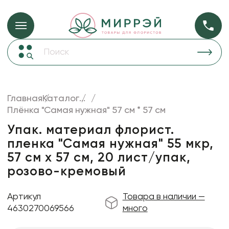
Упаковка для ц
Упаковка для цветов и подарков
Новогодние украшения
Бумага
48
Корзины и плетеные изделия
Главная
Каталог
...
Коробки для цветов
Плёнка "Самая нужная" 57 см * 57 см
Пленка
18
Декор для дома
прозрачная
Упак. материал флорист.
пленка "Самая нужная" 55 мкр,
Лента
57 см х 57 см, 20 лист/упак,
Товары для флористов
розово-кремовый
Пакеты для цветов и подарков
Артикул
Товара в наличии —
Искусственные цветы и растения
4630270069566
много
Декоративные вазы, кашпо