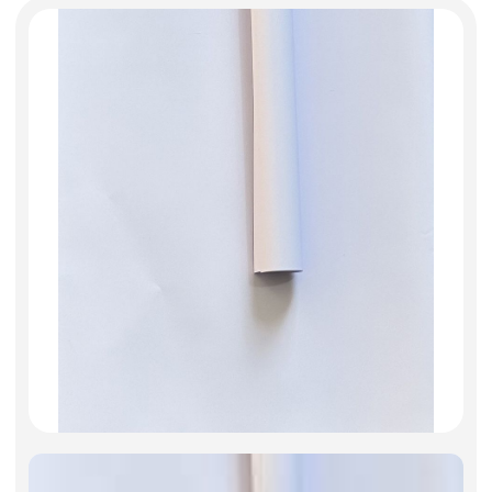
Фоамиран
Свечи
Игрушки мягкие
Изделия из металла
Сухоцветы