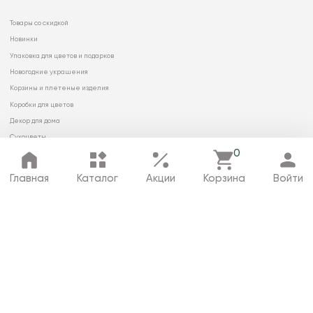
Товары со скидкой
Новинки
Упаковка для цветов и подарков
Новогодние украшения
Корзины и плетеные изделия
Коробки для цветов
Декор для дома
Сухоцветы
0
Главная
Каталог
Акции
Корзина
Войти
© 2026 ООО «МИРРЭЙ»
Политика в отношении обработки
персональных данных
Карта сайта