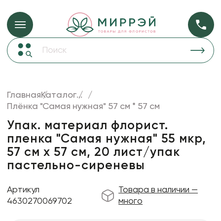
Упаковка для ц
Упаковка для цветов и подарков
Новогодние украшения
Бумага
48
Корзины и плетеные изделия
Главная
Каталог
...
Коробки для цветов
Плёнка "Самая нужная" 57 см * 57 см
Пленка
18
Декор для дома
прозрачная
Упак. материал флорист.
пленка "Самая нужная" 55 мкр,
Лента
57 см х 57 см, 20 лист/упак
Товары для флористов
пастельно-сиреневы
Пакеты для цветов и подарков
Артикул
Товара в наличии —
Искусственные цветы и растения
4630270069702
много
Декоративные вазы, кашпо