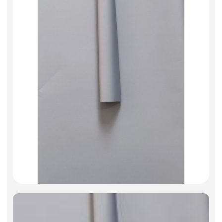
Искусственные цветы и растения
Декоративные вазы, кашпо
Фоамиран
Свечи
Игрушки мягкие