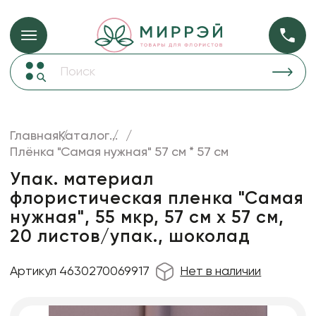
Упаковка для ц
Упаковка для цветов и подарков
Новогодние украшения
Бумага
48
Корзины и плетеные изделия
Главная
Каталог
...
Коробки для цветов
Плёнка "Самая нужная" 57 см * 57 см
Пленка
18
Декор для дома
прозрачная
Упак. материал
флористическая пленка "Самая
Сухоцветы
нужная", 55 мкр, 57 см х 57 см,
Лента
20 листов/упак., шоколад
Товары для флористов
Артикул 4630270069917
Нет в наличии
Пакеты для цветов и подарков
Изделия из металла