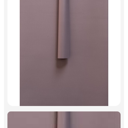
Искусственные цветы и растения
Декоративные вазы, кашпо
Фоамиран
Свечи
Игрушки мягкие