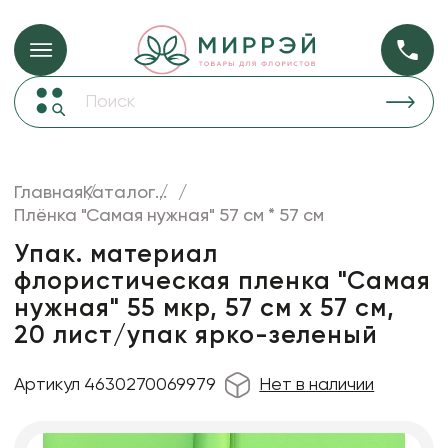
Упаковка для ц
Упаковка для цветов и подарков
Новогодние украшения
Бумага
48
Корзины и плетеные изделия
Главная
Каталог
...
Коробки для цветов
Плёнка "Самая нужная" 57 см * 57 см
Пленка
18
Декор для дома
прозрачная
Упак. материал
флористическая пленка "Самая
Лента
нужная" 55 мкр, 57 см х 57 см,
Товары для флористов
20 лист/упак ярко-зеленый
Пакеты для цветов и подарков
Артикул 4630270069979
Нет в наличии
Искусственные цветы и растения
Декоративные вазы, кашпо