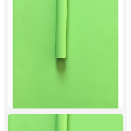
Фоамиран
Свечи
Игрушки мягкие
Изделия из металла
Сухоцветы