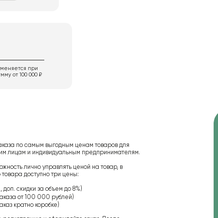
именяется при
мму от 100 000 ₽
аказа по самым выгодным ценам товаров для
ским лицам и индивидуальным предпринимателям.
ожность лично управлять ценой на товар, в
 товара доступно три цены:
 доп. скидки за объем до 8%)
аказа от 100 000 рублей)
аказ кратно коробке)