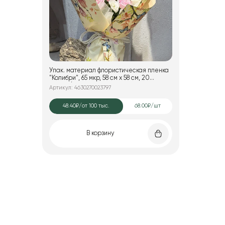
Упак. материал флористическая пленка
"Колибри", 65 мкр, 58 см х 58 cм, 20
листов/упак., шампань
Артикул: 4630270023797
48.40₽
/от 100 тыс.
68.00₽/шт
В корзину