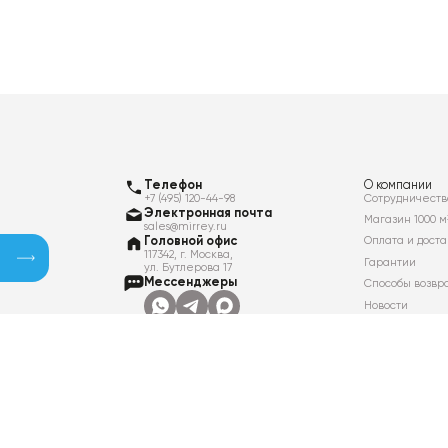
Телефон
О компании
+7 (495) 120-44-98
Сотрудничеств
Электронная почта
Магазин 1000 м
sales@mirrey.ru
Головной офис
Оплата и доста
117342, г. Москва,
Гарантии
ул. Бутлерова 17
Мессенджеры
Способы возвр
Новости
Контакты
Вакансии
Политика в отношении обработки
персональных данных