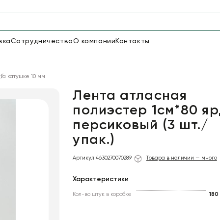
вка
Сотрудничество
О компании
Контакты
Упаковка для цветов и под
На катушке 10 мм
48
66
Бумага
Пленка для цветов
Лента атласная
полиэстер 1см*80 яр
персиковый (3 шт./
18
Пленка
6
Сетка
прозрачная
упак.)
Артикул 4630270070289
Товара в наличии — много
Характеристики
Кол-во штук в коробке
180