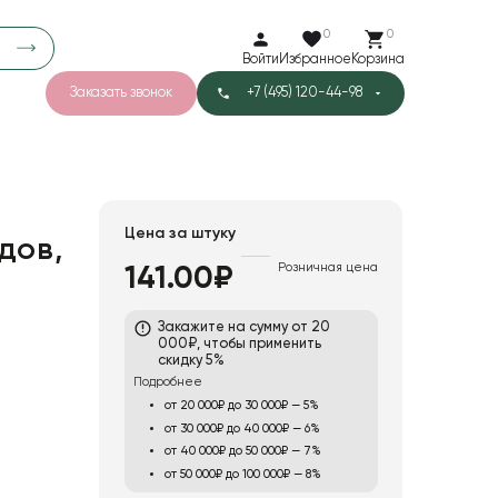
0
0
Войти
Избранное
Корзина
Заказать звонок
+7 (495) 120-44-98
арков
776
0
43
Тишью
Цена за штуку
дов,
Розничная цена
141.00₽
1
Бархат
Закажите на сумму от 20
000₽, чтобы применить
скидку 5%
Подробнее
от 20 000₽ до 30 000₽ — 5%
от 30 000₽ до 40 000₽ — 6%
от 40 000₽ до 50 000₽ — 7%
от 50 000₽ до 100 000₽ — 8%