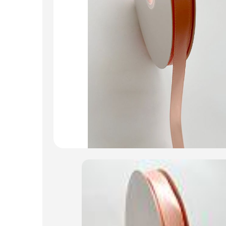
Искусственные цветы и растения
Декоративные вазы, кашпо
Фоамиран
Свечи
Игрушки мягкие
Изделия из металла
Сухоцветы