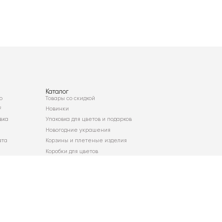
Каталог
о
Товары со скидкой
²
Новинки
вка
Упаковка для цветов и подарков
Новогодние украшения
ата
Корзины и плетеные изделия
Коробки для цветов
Декор для дома
Сухоцветы
Карта сайта