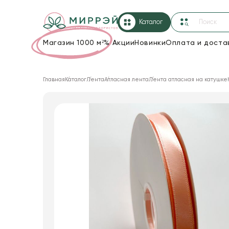
Каталог
Магазин 1000 м²
%
Акции
Новинки
Оплата и доста
Упаковка для цветов и подарков
Главная
Каталог
Лента
Атласная лента
Лента атласная на катушке
Новогодние украшения
Корзины и плетеные изделия
Коробки для цветов
Декор для дома
Лента
Товары для флористов
Пакеты для цветов и подарков