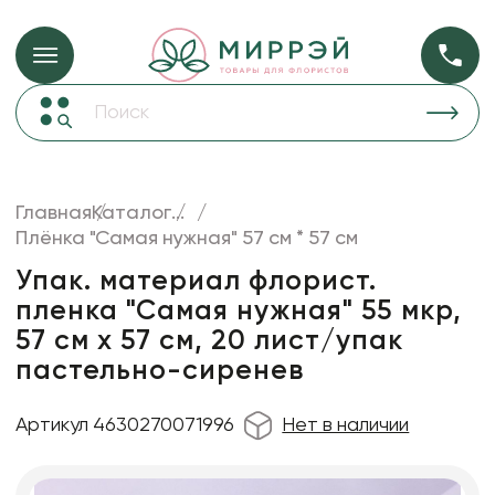
Упаковка для ц
Упаковка для цветов и подарков
Новогодние украшения
Бумага
48
Корзины и плетеные изделия
Главная
Каталог
...
Коробки для цветов
Плёнка "Самая нужная" 57 см * 57 см
Пленка
18
Декор для дома
прозрачная
Упак. материал флорист.
пленка "Самая нужная" 55 мкр,
Лента
57 см х 57 см, 20 лист/упак
Товары для флористов
пастельно-сиренев
Пакеты для цветов и подарков
Артикул 4630270071996
Нет в наличии
Искусственные цветы и растения
Декоративные вазы, кашпо