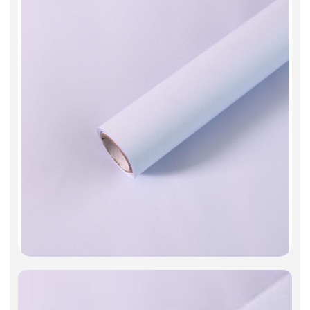
Фоамиран
Свечи
Игрушки мягкие
Изделия из металла
Сухоцветы