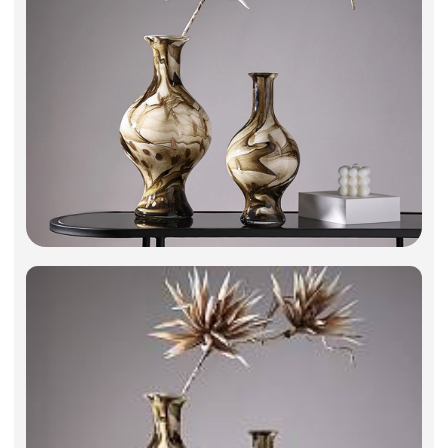
Фоамиран
Свечи
Игрушки мягкие
Изделия из металла
Сухоцветы