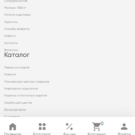
Сотрудничество
Магазин 1000 м²
Оплата и доставка
Гарантии
Способы возврата
Новости
Контакты
Вакансии
Каталог
Товары со скидкой
Новинки
Упаковка для цветов и подарков
Новогодние украшения
Корзины и плетеные изделия
Коробки для цветов
Декор для дома
Сухоцветы
0
Главная
Каталог
Акции
Корзина
Войти