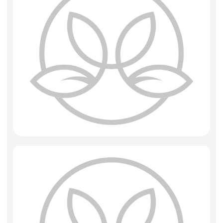
Фоамиран
Свечи
Игрушки мягкие
Изделия из металла
Сухоцветы