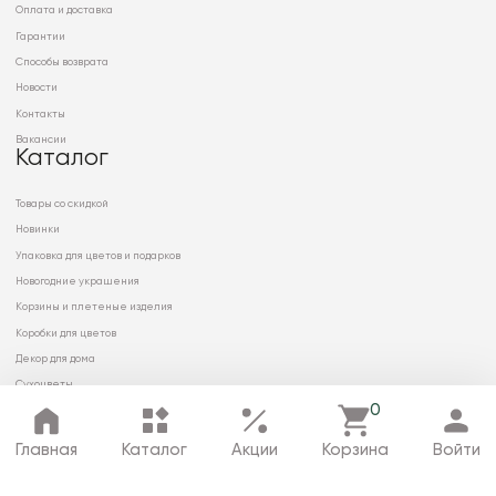
Оплата и доставка
Гарантии
Способы возврата
Новости
Контакты
Вакансии
Каталог
Товары со скидкой
Новинки
Упаковка для цветов и подарков
Новогодние украшения
Корзины и плетеные изделия
Коробки для цветов
Декор для дома
Сухоцветы
0
Главная
Каталог
Акции
Корзина
Войти
© 2026 ООО «МИРРЭЙ»
Политика в отношении обработки