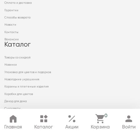
Оплата и доставка
Гарантии
Способы возврата
Новости
Контакты
Вакансии
Каталог
Товары со скидкой
Новинки
Упаковка для цветов и подарков
Новогодние украшения
Корзины и плетеные изделия
Коробки для цветов
Декор для дома
Сухоцветы
0
Главная
Каталог
Акции
Корзина
Войти
© 2026 ООО «МИРРЭЙ»
Политика в отношении обработки