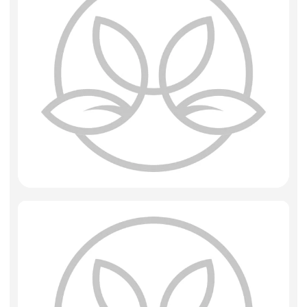
Фоамиран
Свечи
Игрушки мягкие
Изделия из металла
Сухоцветы