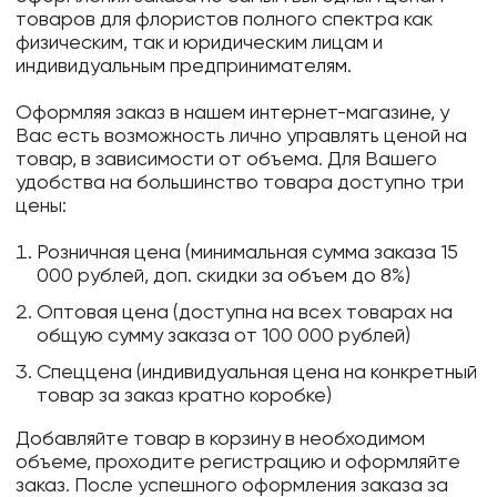
товаров для флористов полного спектра как
Плёнка "Розовая симфония" 58 см * 10 м
физическим, так и юридическим лицам и
Плёнка "Полосы узкие" 60 см * 200 гр
индивидуальным предпринимателям.
Плёнка "Райский сад" 57 см * 10 м
Оформляя заказ в нашем интернет-магазине, у
Плёнка "Таинственное очарование" 58 см * 10 м
Вас есть возможность лично управлять ценой на
товар, в зависимости от объема. Для Вашего
Плёнка "Эко" 58 см * 10 м
удобства на большинство товара доступно три
цены:
Плёнка "Элегантный горох" 58 см * 10 м
Плёнка "Цветочный мир" 57 см * 10 м
Розничная цена (минимальная сумма заказа 15
000 рублей, доп. скидки за объем до 8%)
Плёнка "Роскошь" 57 см * 10 м
Оптовая цена (доступна на всех товарах на
Плёнка матовая "полоска" 700 мм / 200 гр.
общую сумму заказа от 100 000 рублей)
Плёнка "Папоротник" 57 см * 10 м
Спеццена (индивидуальная цена на конкретный
товар за заказ кратно коробке)
Плёнка "Цвета радуги" 57 см * 10 м
Добавляйте товар в корзину в необходимом
Плёнка с золотой стороной 58 см * 10 м
объеме, проходите регистрацию и оформляйте
Плёнка "Сердечные нити" 57 см * 10 м
заказ. После успешного оформления заказа за