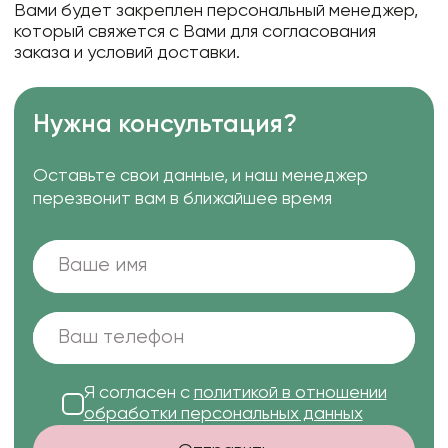
Вами будет закреплен персональный менеджер,
Плёнка с золотой стороной 60 см * 10 м
который свяжется с Вами для согласования
заказа и условий доставки.
Плёнка "Цветочное настроение" 57 см * 10 м
Нужна консультация?
Оставьте свои данные, и наш менеджер
перезвонит вам в ближайшее время
Я согласен с
политикой в отношении
обработки персональных данных