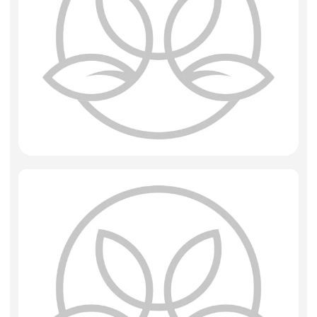
Декоративные вазы, кашпо
Фоамиран
Свечи
Игрушки мягкие
Изделия из металла
Сухоцветы
Плёнка " Прованс " 57 см * 10 м
Плёнка "Fall in love" 58 см * 10 м
Плёнка "ботаника" 58 см * 10 м
Плёнка "Бриз" 58 см * 10 м
Плёнка "валентинка" 58 см * 10 м
Плёнка "Взмах" 58 см * 10 м
Плёнка "Винтажный велосипед"