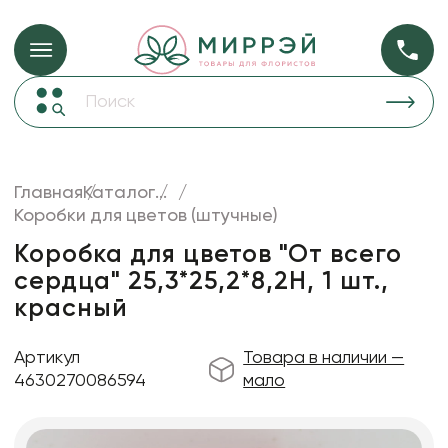
Упаковка для ц
Упаковка для цветов и подарков
Новогодние украшения
Бумага
48
Корзины и плетеные изделия
Главная
Каталог
...
Коробки для цветов
Коробки для цветов (штучные)
Пленка
18
Декор для дома
прозрачная
Коробка для цветов "От всего
сердца" 25,3*25,2*8,2H, 1 шт.,
Лента
красный
Товары для флористов
Пакеты для цветов и подарков
Артикул
Товара в наличии —
4630270086594
мало
Искусственные цветы и растения
Декоративные вазы, кашпо