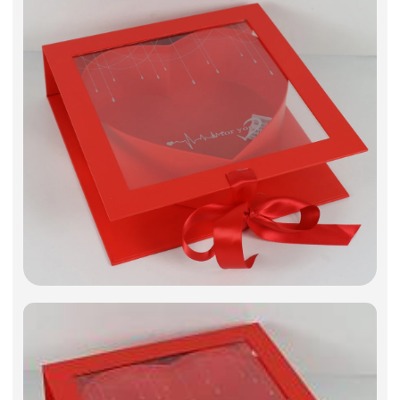
Фоамиран
Свечи
Игрушки мягкие
Изделия из металла
Сухоцветы