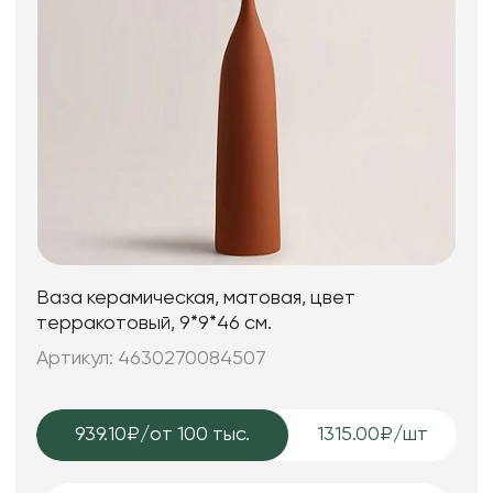
Ваза керамическая, матовая, цвет
терракотовый, 9*9*46 см.
Артикул: 4630270084507
939.10₽
/от 100 тыс.
1315.00₽/шт