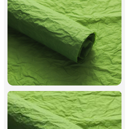
Фоамиран
Свечи
Игрушки мягкие
Изделия из металла
Сухоцветы