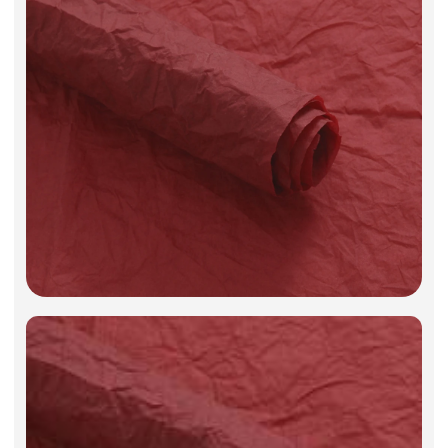
Декоративные вазы, кашпо
Фоамиран
Свечи
Игрушки мягкие
Изделия из металла
Сухоцветы