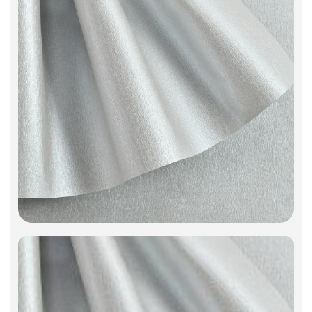
Искусственные цветы и растения
Декоративные вазы, кашпо
Фоамиран
Свечи
Игрушки мягкие