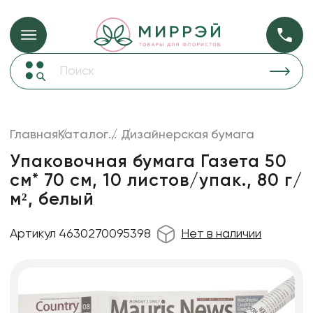
Упаковка для ц
Упаковка для цветов и подарков
Новогодние украшения
Бумага
48
Корзины и плетеные изделия
Главная
Каталог
...
Дизайнерская бумага
Коробки для цветов
Пленка
18
Упаковочная бумага Газета 50
Декор для дома
прозрачная
см* 70 см, 10 листов/упак., 80 г/
м², белый
Сухоцветы
Лента
Артикул 4630270095398
Нет в наличии
Товары для флористов
Пакеты для цветов и подарков
Изделия из металла