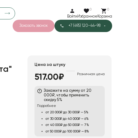
0
0
Войти
Избранное
Корзина
Заказать звонок
+7 (495) 120-44-98
арков
776
0
43
Тишью
Цена за штуку
та"
Розничная цена
517.00₽
1
Бархат
Закажите на сумму от 20
000₽, чтобы применить
скидку 5%
Подробнее
от 20 000₽ до 30 000₽ — 5%
от 30 000₽ до 40 000₽ — 6%
от 40 000₽ до 50 000₽ — 7%
от 50 000₽ до 100 000₽ — 8%