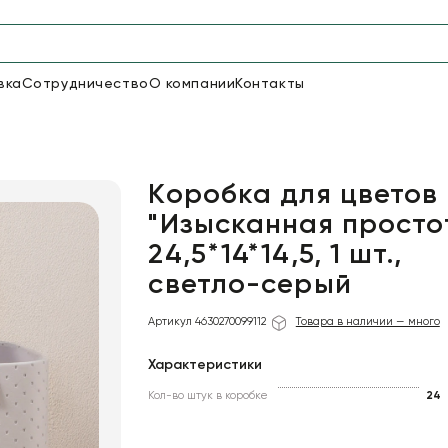
вка
Сотрудничество
О компании
Контакты
Упаковка для цветов и под
48
66
Бумага
Пленка для цветов
Коробка для цветов
"Изысканная просто
24,5*14*14,5, 1 шт.,
18
Пленка
6
Сетка
прозрачная
светло-серый
Артикул 4630270099112
Товара в наличии — много
Характеристики
Кол-во штук в коробке
24