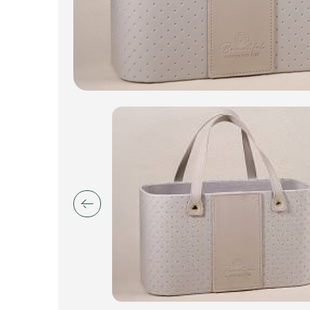
Искусственные цветы и растения
Декоративные вазы, кашпо
Фоамиран
Свечи
Игрушки мягкие
Изделия из металла
Сухоцветы