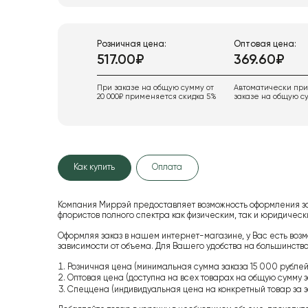
Розничная цена:
Оптовая цена:
517.00₽
369.60₽
При заказе на общую сумму от
Автоматически пр
20 000₽ применяется скидка 5%
заказе на общую су
Как купить
Оплата
Компания Миррэй предоставляет возможность оформления з
флористов полного спектра как физическим, так и юридиче
Оформляя заказ в нашем интернет-магазине, у Вас есть возм
зависимости от объема. Для Вашего удобства на большинство
Розничная цена (минимальная сумма заказа 15 000 рублей,
Оптовая цена (доступна на всех товарах на общую сумму з
Спеццена (индивидуальная цена на конкретный товар за з