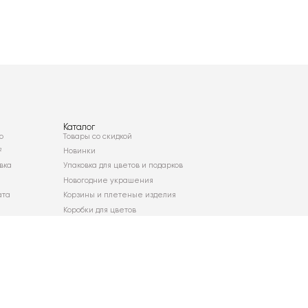
Каталог
о
Товары со скидкой
²
Новинки
вка
Упаковка для цветов и подарков
Новогодние украшения
ата
Корзины и плетеные изделия
Коробки для цветов
Декор для дома
Сухоцветы
Карта сайта