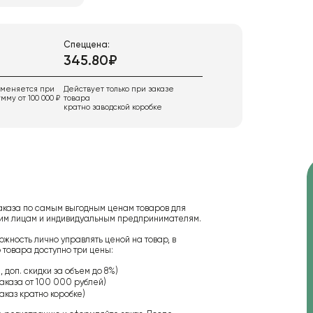
Спеццена:
345.80₽
именяется при
Действует только при заказе
мму от 100 000 ₽
товара
кратно заводской коробке
аказа по самым выгодным ценам товаров для
ским лицам и индивидуальным предпринимателям.
ожность лично управлять ценой на товар, в
 товара доступно три цены:
 доп. скидки за объем до 8%)
аказа от 100 000 рублей)
аказ кратно коробке)