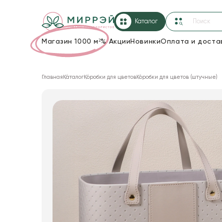
Каталог
Магазин 1000 м²
%
Акции
Новинки
Оплата и доста
Упаковка для цветов и подарков
Главная
Каталог
Коробки для цветов
Коробки для цветов (штучные)
Новогодние украшения
Корзины и плетеные изделия
Коробки для цветов
Декор для дома
Лента
Товары для флористов
Пакеты для цветов и подарков