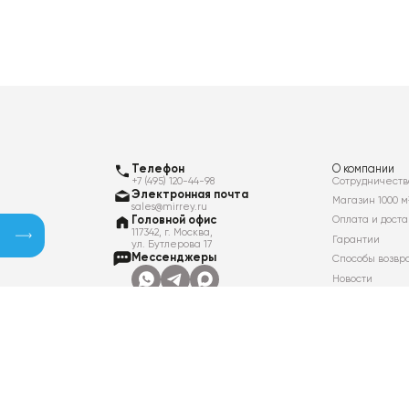
Телефон
О компании
+7 (495) 120-44-98
Сотрудничеств
Электронная почта
Магазин 1000 м
sales@mirrey.ru
Головной офис
Оплата и доста
117342, г. Москва,
Гарантии
ул. Бутлерова 17
Мессенджеры
Способы возвр
Новости
Контакты
Вакансии
Политика в отношении обработки
персональных данных