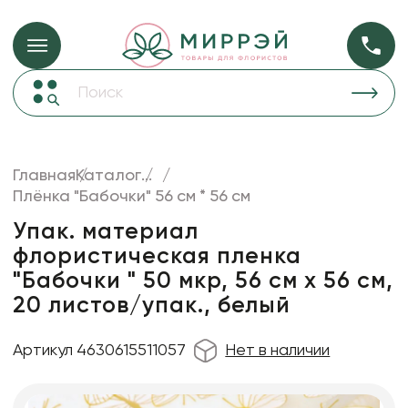
Упаковка для ц
Упаковка для цветов и подарков
Новогодние украшения
Бумага
48
Корзины и плетеные изделия
Главная
Каталог
...
Коробки для цветов
Плёнка "Бабочки" 56 см * 56 см
Пленка
18
Декор для дома
прозрачная
Упак. материал
флористическая пленка
Лента
"Бабочки " 50 мкр, 56 см х 56 см,
Товары для флористов
20 листов/упак., белый
Пакеты для цветов и подарков
Артикул 4630615511057
Нет в наличии
Искусственные цветы и растения
Декоративные вазы, кашпо