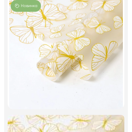
Фоамиран
Новинка
Свечи
Игрушки мягкие
Изделия из металла
Сухоцветы