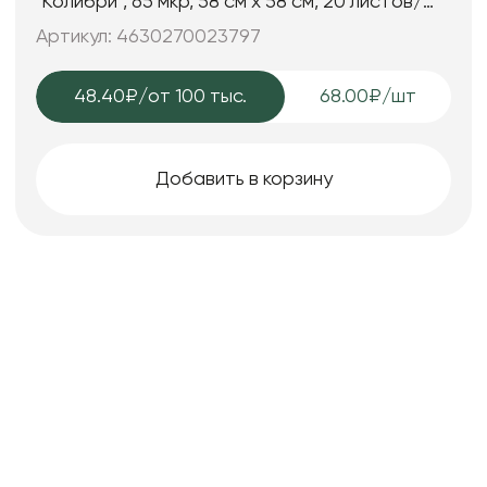
"Колибри", 65 мкр, 58 см х 58 cм, 20 листов/
упак., шампань
Артикул: 4630270023797
48.40₽
/от 100 тыс.
68.00₽/шт
Добавить в корзину