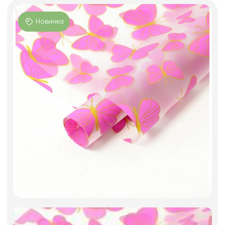
Фоамиран
Свечи
Новинка
Игрушки мягкие
Изделия из металла
Сухоцветы