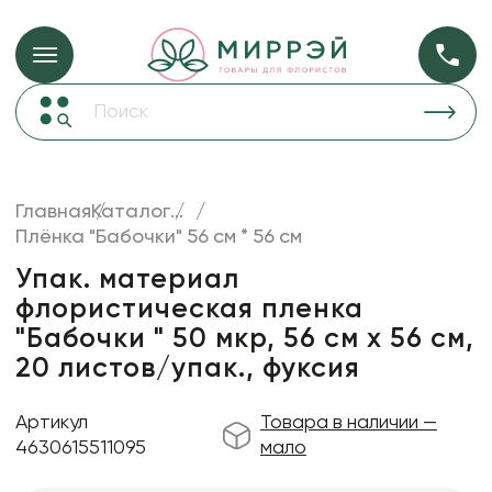
Упаковка для ц
Упаковка для цветов и подарков
Новогодние украшения
Бумага
48
Корзины и плетеные изделия
Главная
Каталог
...
Коробки для цветов
Плёнка "Бабочки" 56 см * 56 см
Пленка
18
Декор для дома
прозрачная
Упак. материал
флористическая пленка
Лента
"Бабочки " 50 мкр, 56 см х 56 см,
Товары для флористов
20 листов/упак., фуксия
Пакеты для цветов и подарков
Артикул
Товара в наличии —
Искусственные цветы и растения
4630615511095
мало
Декоративные вазы, кашпо