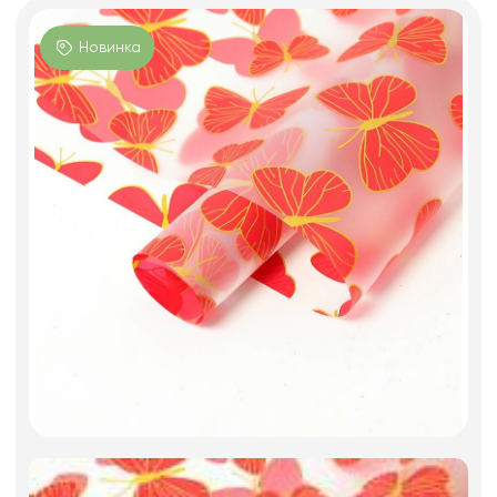
Фоамиран
Свечи
Новинка
Игрушки мягкие
Изделия из металла
Сухоцветы