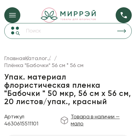
Упаковка для ц
Упаковка для цветов и подарков
Новогодние украшения
Бумага
48
Корзины и плетеные изделия
Главная
Каталог
...
Коробки для цветов
Плёнка "Бабочки" 56 см * 56 см
Пленка
18
Декор для дома
прозрачная
Упак. материал
флористическая пленка
Лента
"Бабочки " 50 мкр, 56 см х 56 см,
Товары для флористов
20 листов/упак., красный
Пакеты для цветов и подарков
Артикул
Товара в наличии —
Искусственные цветы и растения
4630615511101
мало
Декоративные вазы, кашпо