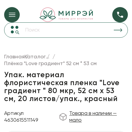
Упаковка для ц
Упаковка для цветов и подарков
Новогодние украшения
Бумага
48
Корзины и плетеные изделия
Главная
Каталог
...
Коробки для цветов
Плёнка "Love градиент" 52 см * 53 см
Пленка
18
Декор для дома
прозрачная
Упак. материал
флористическая пленка "Love
Лента
градиент " 80 мкр, 52 см х 53
Товары для флористов
см, 20 листов/упак., красный
Пакеты для цветов и подарков
Артикул
Товара в наличии —
Искусственные цветы и растения
4630615511149
мало
Декоративные вазы, кашпо