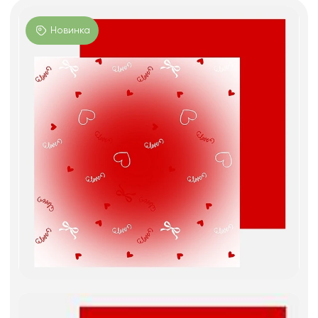
Фоамиран
Свечи
Новинка
Игрушки мягкие
Изделия из металла
Сухоцветы