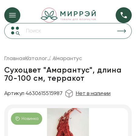
Упаковка для ц
Упаковка для цветов и подарков
Новогодние украшения
Бумага
48
Корзины и плетеные изделия
Главная
Каталог
...
Амарантус
Коробки для цветов
Пленка
18
Сухоцвет "Амарантус", длина
Декор для дома
прозрачная
70-100 см, терракот
Лента
Артикул 4630615515987
Нет в наличии
Товары для флористов
Пакеты для цветов и подарков
Искусственные цветы и растения
Новинка
Декоративные вазы, кашпо