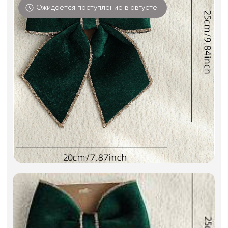
Фоамиран
Ожидается поступление в августе
Свечи
Игрушки мягкие
Изделия из металла
Сухоцветы