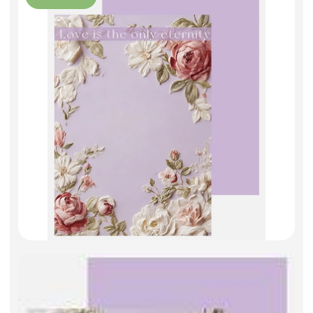
Фоамиран
Свечи
Игрушки мягкие
Изделия из металла
Сухоцветы