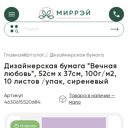
Упаковка для ц
Упаковка для цветов и подарков
Новогодние украшения
Бумага
48
Корзины и плетеные изделия
Главная
Каталог
...
Дизайнерская бумага
Коробки для цветов
Пленка
18
Дизайнерская бумага "Вечная
Декор для дома
прозрачная
любовь", 52см х 37см, 100г/м2,
10 листов /упак, сиреневый
Лента
Товары для флористов
Артикул
Товара в наличии —
Пакеты для цветов и подарков
4630615520684
мало
Искусственные цветы и растения
Декоративные вазы, кашпо
Новинка