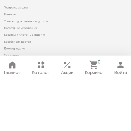
Товары со скидкой
Новинки
Упаковка для цветов и подарков
Новогодние украшения
Корзины и плетеные изделия
Коробки для цветов
Декор для дома
Сухоцветы
0
Главная
Каталог
Акции
Корзина
Войти
© 2026 ООО «МИРРЭЙ»
Политика в отношении обработки
персональных данных
Карта сайта