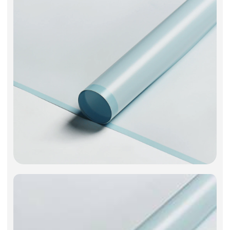
Фоамиран
Свечи
Игрушки мягкие
Изделия из металла
Сухоцветы