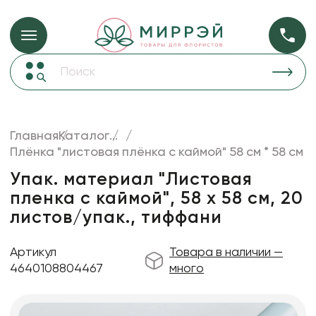
Упаковка для ц
Упаковка для цветов и подарков
Новогодние украшения
Бумага
48
Корзины и плетеные изделия
Главная
Каталог
...
Коробки для цветов
Плёнка "листовая плёнка с каймой" 58 см * 58 см
Пленка
18
Декор для дома
прозрачная
Упак. материал "Листовая
пленка с каймой", 58 х 58 см, 20
Лента
листов/упак., тиффани
Товары для флористов
Пакеты для цветов и подарков
Артикул
Товара в наличии —
4640108804467
много
Искусственные цветы и растения
Декоративные вазы, кашпо