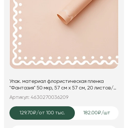
Упак. материал флористическая пленка
"Фантазия" 50 мкр, 57 см х 57 см, 20 листов/
упак., пудровый
Артикул: 4630270036209
129.70₽
/от 100 тыс.
182.00₽/шт