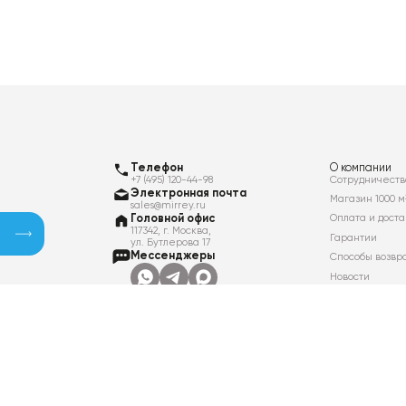
Телефон
О компании
+7 (495) 120-44-98
Сотрудничеств
Электронная почта
Магазин 1000 м
sales@mirrey.ru
Головной офис
Оплата и доста
117342, г. Москва,
Гарантии
ул. Бутлерова 17
Мессенджеры
Способы возвр
Новости
Контакты
Вакансии
Политика в отношении обработки
персональных данных