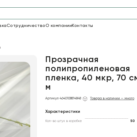
вка
Сотрудничество
О компании
Контакты
Упаковка для цветов и под
я
50
66
Бумага
Пленка для цветов
Прозрачная
полипропиленовая
пленка, 40 мкр, 70 с
20
Пленка
7
Сетка
прозрачная
м
Артикул 4640108814848
Товара в наличии — много
Характеристики
Кол-во штук в коробке
50