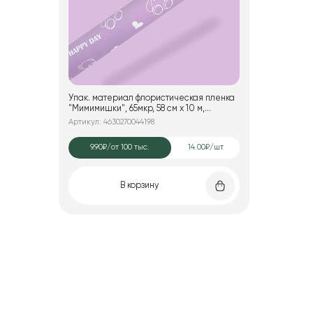
Упак. материал флористическая пленка
"Мимимишки", 65мкр, 58 см х 10 м,
сиреневый
Артикул: 4630270044198
9.90₽
/от 100 тыс.
14.00₽/шт
В корзину