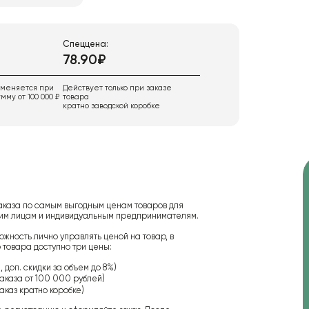
Спеццена:
78.90₽
именяется при
Действует только при заказе
мму от 100 000 ₽
товара
кратно заводской коробке
аказа по самым выгодным ценам товаров для
ским лицам и индивидуальным предпринимателям.
ожность лично управлять ценой на товар, в
 товара доступно три цены:
 доп. скидки за объем до 8%)
аказа от 100 000 рублей)
аказ кратно коробке)