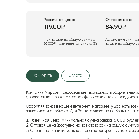
Розничная цена:
Оптовая цена:
119.00₽
84.90₽
При заказе на общую сумму от
Автоматически пр
20 000₽ применяется скидка 5%
заказе на общую су
Как купить
Оплата
Компания Миррэй предоставляет возможность оформления з
флористов полного спектра как физическим, так и юридиче
Оформляя заказ в нашем интернет-магазине, у Вас есть возм
зависимости от объема. Для Вашего удобства на большинство
Розничная цена (минимальная сумма заказа 15 000 рублей,
Оптовая цена (доступна на всех товарах на общую сумму з
Спеццена (индивидуальная цена на конкретный товар за з