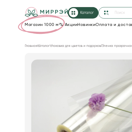
Каталог
Магазин 1000 м²
%
Акции
Новинки
Оплата и доста
Упаковка для цветов и подарков
Главная
Каталог
Упаковка для цветов и подарков
Пленка прозрачна
Новогодние украшения
Корзины и плетеные изделия
Коробки для цветов
Декор для дома
Сухоцветы
Лента
Товары для флористов