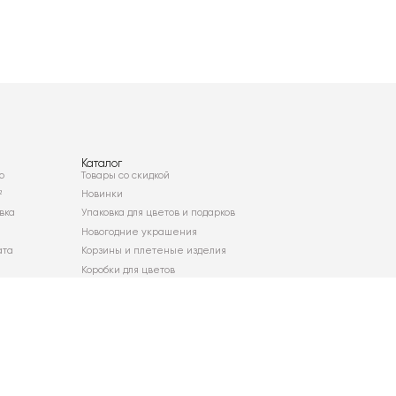
Каталог
о
Товары со скидкой
²
Новинки
вка
Упаковка для цветов и подарков
Новогодние украшения
ата
Корзины и плетеные изделия
Коробки для цветов
Декор для дома
Сухоцветы
Карта сайта