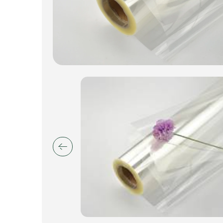
Пакеты для цветов и подарков
Изделия из металла
Искусственные цветы и растения
Декоративные вазы, кашпо
Фоамиран
Свечи
Игрушки мягкие