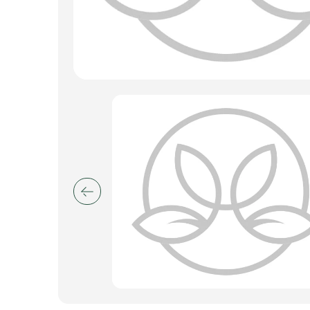
Искусственные цветы и растения
Декоративные вазы, кашпо
Фоамиран
Свечи
Игрушки мягкие
Изделия из металла
Сухоцветы