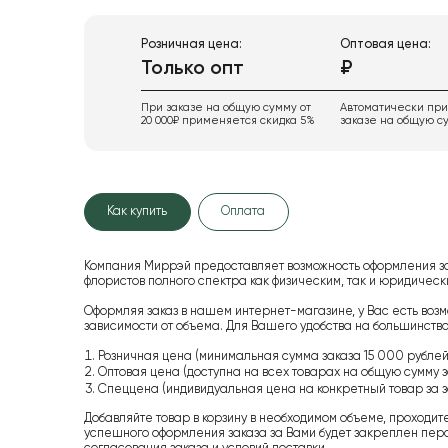
Розничная цена:
Оптовая цена:
Только опт
₽
При заказе на общую сумму от
Автоматически пр
20 000₽ применяется скидка 5%
заказе на общую су
Как купить
Оплата
Компания Миррэй предоставляет возможность оформления з
флористов полного спектра как физическим, так и юридиче
Оформляя заказ в нашем интернет-магазине, у Вас есть возм
зависимости от объема. Для Вашего удобства на большинство
Розничная цена (минимальная сумма заказа 15 000 рублей,
Оптовая цена (доступна на всех товарах на общую сумму з
Спеццена (индивидуальная цена на конкретный товар за з
Добавляйте товар в корзину в необходимом объеме, проходит
успешного оформления заказа за Вами будет закреплен пер