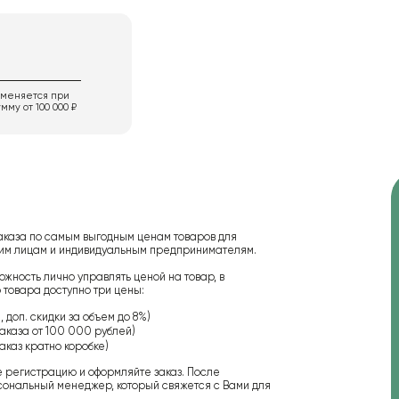
именяется при
мму от 100 000 ₽
аказа по самым выгодным ценам товаров для
ским лицам и индивидуальным предпринимателям.
ожность лично управлять ценой на товар, в
 товара доступно три цены:
 доп. скидки за объем до 8%)
аказа от 100 000 рублей)
аказ кратно коробке)
е регистрацию и оформляйте заказ. После
сональный менеджер, который свяжется с Вами для