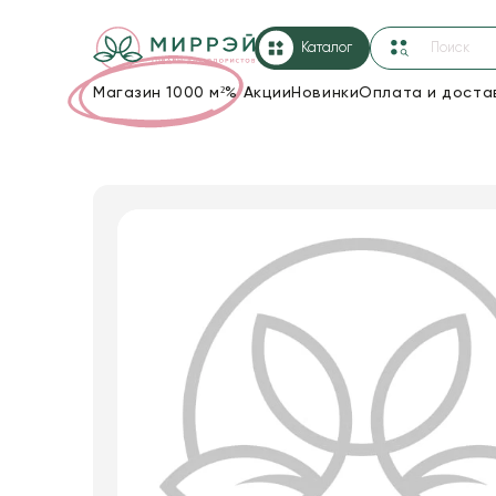
Каталог
Магазин 1000 м²
%
Акции
Новинки
Оплата и доста
Упаковка для цветов и подарков
Новогодние украшения
Корзины и плетеные изделия
Коробки для цветов
Декор для дома
Лента
Товары для флористов
Пакеты для цветов и подарков