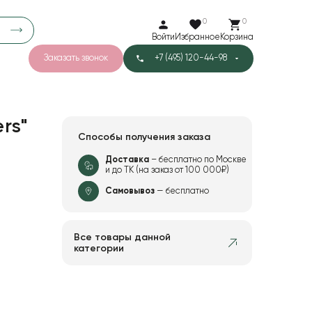
0
0
Войти
Избранное
Корзина
Заказать звонок
+7 (495) 120-44-98
арков
776
0
43
Тишью
rs"
Способы получения заказа
Доставка
– бесплатно по Москве
и до ТК (на заказ от 100 000₽)
1
Бархат
Самовывоз
— бесплатно
Все товары данной
категории