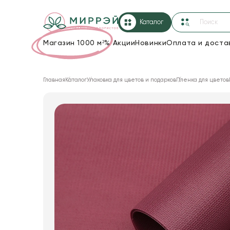
Каталог
Магазин 1000 м²
%
Акции
Новинки
Оплата и доста
Упаковка для цветов и подарков
Главная
Каталог
Упаковка для цветов и подарков
Пленка для цветов
Новогодние украшения
Корзины и плетеные изделия
Коробки для цветов
Декор для дома
Лента
Товары для флористов
Пакеты для цветов и подарков