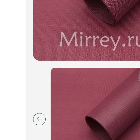
Искусственные цветы и растения
Декоративные вазы, кашпо
Фоамиран
Свечи
Игрушки мягкие
Изделия из металла
Сухоцветы