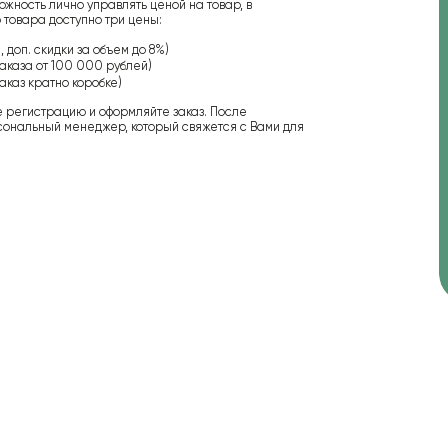
ожность лично управлять ценой на товар, в
 товара доступно три цены:
 доп. скидки за объем до 8%)
аказа от 100 000 рублей)
аказ кратно коробке)
е регистрацию и оформляйте заказ. После
сональный менеджер, который свяжется с Вами для