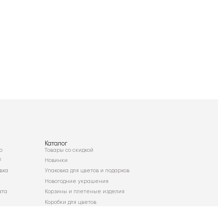
Каталог
о
Товары со скидкой
²
Новинки
вка
Упаковка для цветов и подарков
Новогодние украшения
ата
Корзины и плетеные изделия
Коробки для цветов
Декор для дома