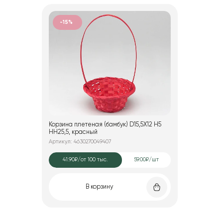
-15%
Корзина плетеная (бамбук) D15,5X12 H5
HH25,5, красный
Артикул: 4630270049407
41.90₽
/от 100 тыс.
59.00₽/шт
В корзину