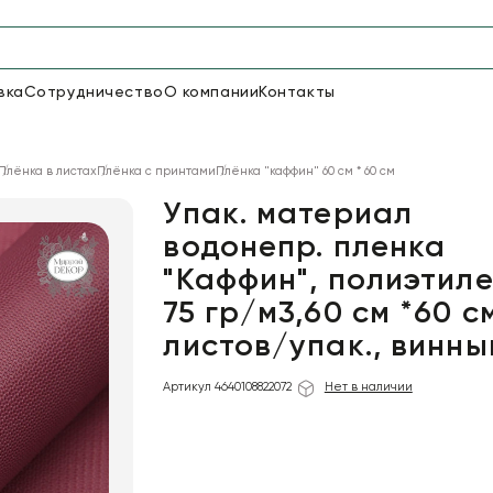
вка
Сотрудничество
О компании
Контакты
Упаковка для цветов и под
Плёнка в листах
Плёнка с принтами
Плёнка "каффин" 60 см * 60 см
48
66
Бумага
Пленка для цветов
Упак. материал
водонепр. пленка
"Каффин", полиэтиле
18
Пленка
6
Сетка
прозрачная
75 гр/м3,60 см *60 см
листов/упак., винны
Артикул 4640108822072
Нет в наличии