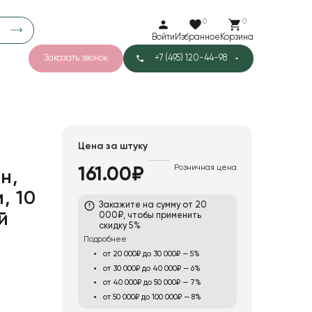
0
0
Войти
Избранное
Корзина
Заказать звонок
+7 (495) 120-44-98
арков
776
0
43
Тишью
Цена за штуку
Розничная цена
161.00₽
н,
1
Бархат
, 10
Закажите на сумму от 20
й
000₽, чтобы применить
скидку 5%
Подробнее
от 20 000₽ до 30 000₽ — 5%
от 30 000₽ до 40 000₽ — 6%
от 40 000₽ до 50 000₽ — 7%
от 50 000₽ до 100 000₽ — 8%