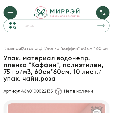
Упаковка для ц
Упаковка для цветов и подарков
Новогодние украшения
Бумага
48
Корзины и плетеные изделия
Главная
Каталог
...
Плёнка "каффин" 60 см * 60 см
Коробки для цветов
Пленка
18
Упак. материал водонепр.
Декор для дома
прозрачная
пленка "Каффин", полиэтилен,
75 гр/м3, 60см*60см, 10 лист./
Сухоцветы
упак. чайн.роза
Лента
Товары для флористов
Артикул 4640108822133
Нет в наличии
Пакеты для цветов и подарков
Изделия из металла