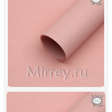
Искусственные цветы и растения
Декоративные вазы, кашпо
Фоамиран
Свечи
Игрушки мягкие
Изделия из металла