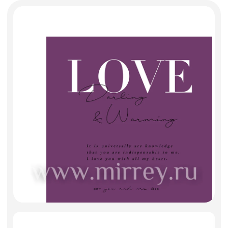
Фоамиран
Свечи
Игрушки мягкие
Изделия из металла
Сухоцветы