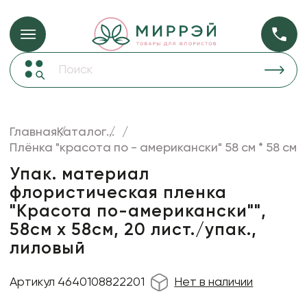
Упаковка для ц
Упаковка для цветов и подарков
Новогодние украшения
Бумага
48
Корзины и плетеные изделия
Главная
Каталог
...
Коробки для цветов
Плёнка "красота по - американски" 58 см * 58 см
Пленка
18
Декор для дома
прозрачная
Упак. материал
флористическая пленка
Лента
"Красота по-американски"",
Товары для флористов
58см х 58см, 20 лист./упак.,
Пакеты для цветов и подарков
лиловый
Искусственные цветы и растения
Артикул 4640108822201
Нет в наличии
Декоративные вазы, кашпо