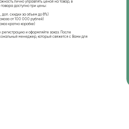
ожность лично управлять ценой на товар, в
 товара доступно три цены:
 доп. скидки за объем до 8%)
аказа от 100 000 рублей)
аказ кратно коробке)
е регистрацию и оформляйте заказ. После
сональный менеджер, который свяжется с Вами для