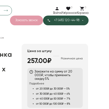
0
0
Войти
Избранное
Корзина
Заказать звонок
+7 (495) 120-44-98
арков
776
 см
0
43
Тишью
Цена за штуку
нка
Розничная цена
257.00₽
1
Бархат
 х
Закажите на сумму от 20
000₽, чтобы применить
скидку 5%
Подробнее
от 20 000₽ до 30 000₽ — 5%
от 30 000₽ до 40 000₽ — 6%
от 40 000₽ до 50 000₽ — 7%
от 50 000₽ до 100 000₽ — 8%