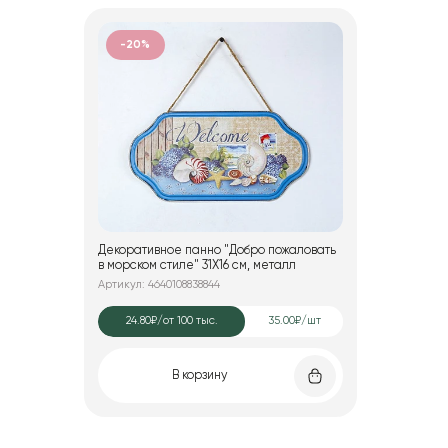
-20%
Декоративное панно "Добро пожаловать
в морском стиле" 31X16 см, металл
Артикул: 4640108838844
24.80₽
/от 100 тыс.
35.00₽/шт
В корзину