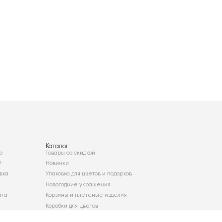
Каталог
о
Товары со скидкой
²
Новинки
вка
Упаковка для цветов и подарков
Новогодние украшения
ата
Корзины и плетеные изделия
Коробки для цветов
Декор для дома