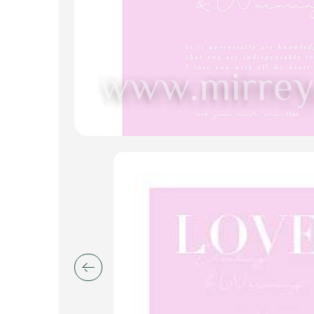
Искусственные цветы и растения
Декоративные вазы, кашпо
Фоамиран
Свечи
Игрушки мягкие
Изделия из металла
Сухоцветы