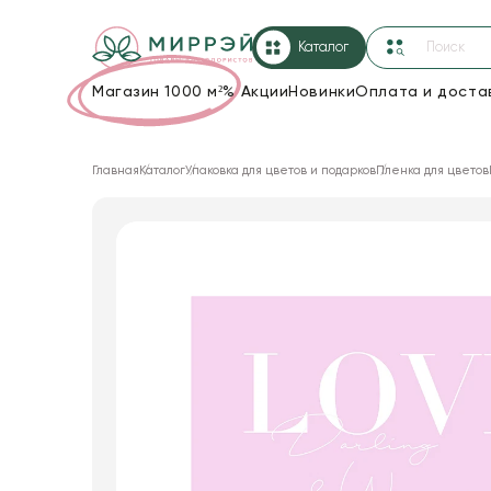
Каталог
Магазин 1000 м²
%
Акции
Новинки
Оплата и доста
Упаковка для цветов и подарков
Главная
Каталог
Упаковка для цветов и подарков
Пленка для цветов
Новогодние украшения
Корзины и плетеные изделия
Коробки для цветов
Декор для дома
Лента
Товары для флористов
Пакеты для цветов и подарков