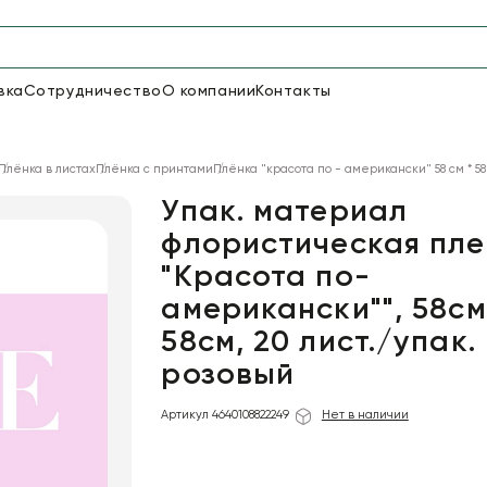
вка
Сотрудничество
О компании
Контакты
Упаковка для цветов и под
Плёнка в листах
Плёнка с принтами
Плёнка "красота по - американски" 58 см * 58
48
66
Бумага
Пленка для цветов
Упак. материал
флористическая пле
"Красота по-
18
Пленка
6
Сетка
прозрачная
американски"", 58см
58см, 20 лист./упак.
розовый
Артикул 4640108822249
Нет в наличии