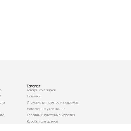
Каталог
о
Товары со скидкой
²
Новинки
вка
Упаковка для цветов и подарков
Новогодние украшения
ата
Корзины и плетеные изделия
Коробки для цветов
Декор для дома