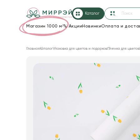
Каталог
Магазин 1000 м²
%
Акции
Новинки
Оплата и доста
Упаковка для цветов и подарков
Главная
Каталог
Упаковка для цветов и подарков
Пленка для цветов
Новогодние украшения
Корзины и плетеные изделия
Коробки для цветов
Декор для дома
Лента
Товары для флористов
Пакеты для цветов и подарков