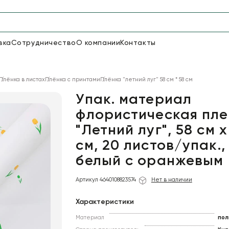
вка
Сотрудничество
О компании
Контакты
Упаковка для цветов и под
Плёнка в листах
Плёнка с принтами
Плёнка "летний луг" 58 см * 58 см
48
66
Бумага
Пленка для цветов
Упак. материал
флористическая пле
"Летний луг", 58 см х
18
Пленка
6
Сетка
прозрачная
см, 20 листов/упак.,
белый с оранжевым
Артикул 4640108823574
Нет в наличии
Характеристики
Материал
пол