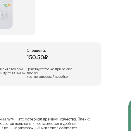
Спеццена:
150.50₽
именяется при
Действует только при заказе
мму от 100 000 ₽
товара
кратно заводской коробке
тний луг» — это материал премиум-качества. Пленка
 цветов тюльпана и поставляется в удобном
та в данный упаковочный материал создается