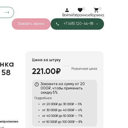
0
0
Войти
Избранное
Корзина
Заказать звонок
+7 (495) 120-44-98
арков
776
0
43
Тишью
Цена за штуку
нка
Розничная цена
221.00₽
 58
1
Бархат
Закажите на сумму от 20
000₽, чтобы применить
скидку 5%
Подробнее
от 20 000₽ до 30 000₽ — 5%
от 30 000₽ до 40 000₽ — 6%
от 40 000₽ до 50 000₽ — 7%
ипропилен
от 50 000₽ до 100 000₽ — 8%