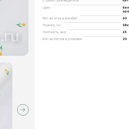
Страна производитель
Кит
Цвет
бел
ор
Кол-во штук в коробке
60
Размер, см
58x
Плотность, мкр
65
Кол-во листов в упаковке
20