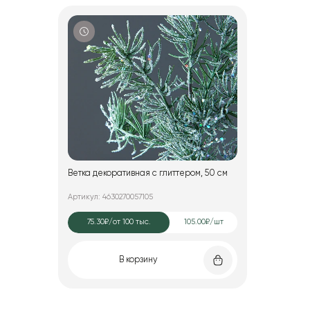
Ветка декоративная с глиттером, 50 см
Артикул: 4630270057105
75.30₽
/от 100 тыс.
105.00₽/шт
В корзину