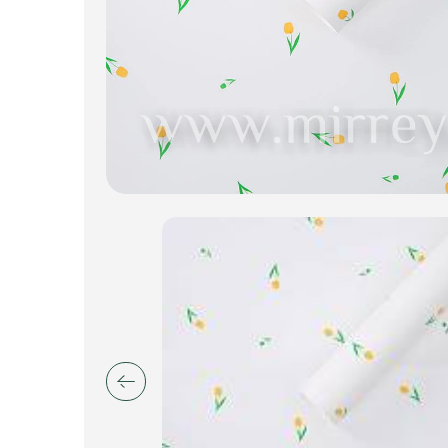
Искусственные цветы и растения
Декоративные вазы, кашпо
Фоамиран
Свечи
Игрушки мягкие
Изделия из металла
Сухоцветы