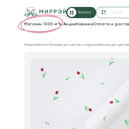
Каталог
Магазин 1000 м²
%
Акции
Новинки
Оплата и доста
Упаковка для цветов и подарков
Главная
Каталог
Упаковка для цветов и подарков
Пленка для цветов
Новогодние украшения
Корзины и плетеные изделия
Коробки для цветов
Декор для дома
Сухоцветы
Лента
Товары для флористов