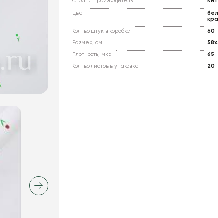
Страна производитель
Кит
Цвет
бел
кра
Кол-во штук в коробке
60
Размер, см
58x
Плотность, мкр
65
Кол-во листов в упаковке
20