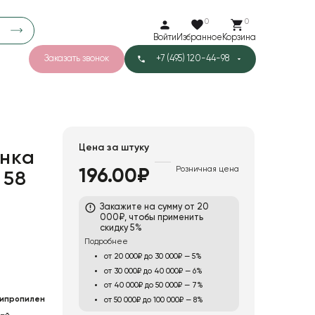
0
0
Войти
Избранное
Корзина
Заказать звонок
+7 (495) 120-44-98
арков
781
5
42
Тишью
Цена за штуку
нка
Розничная цена
196.00₽
 58
1
Бархат
Закажите на сумму от 20
000₽, чтобы применить
скидку 5%
Подробнее
от 20 000₽ до 30 000₽ — 5%
от 30 000₽ до 40 000₽ — 6%
от 40 000₽ до 50 000₽ — 7%
ипропилен
от 50 000₽ до 100 000₽ — 8%