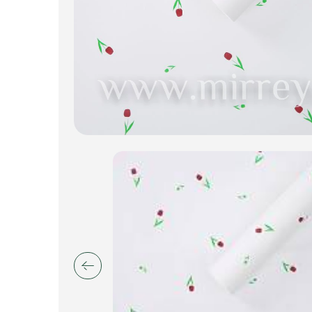
Пакеты для цветов и подарков
Изделия из металла
Искусственные цветы и растения
Декоративные вазы, кашпо
Фоамиран
Свечи
Игрушки мягкие