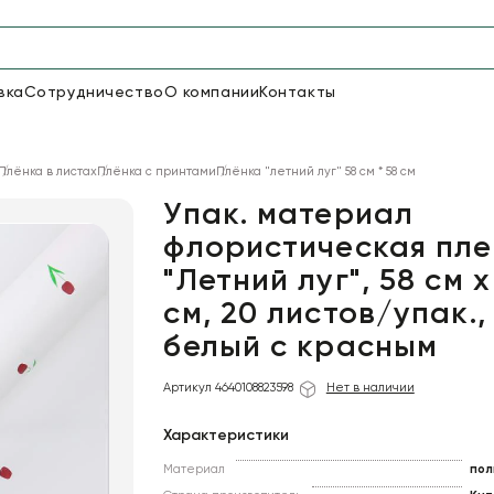
вка
Сотрудничество
О компании
Контакты
Упаковка для цветов и под
Плёнка в листах
Плёнка с принтами
Плёнка "летний луг" 58 см * 58 см
48
66
Бумага
Пленка для цветов
Упак. материал
флористическая пле
"Летний луг", 58 см х
18
Пленка
7
Сетка
прозрачная
см, 20 листов/упак.,
белый с красным
Артикул 4640108823598
Нет в наличии
Характеристики
Материал
пол