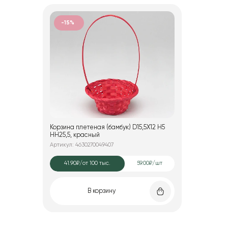
-15%
Корзина плетеная (бамбук) D15,5X12 H5
HH25,5, красный
Артикул: 4630270049407
41.90₽
/от 100 тыс.
59.00₽/шт
В корзину