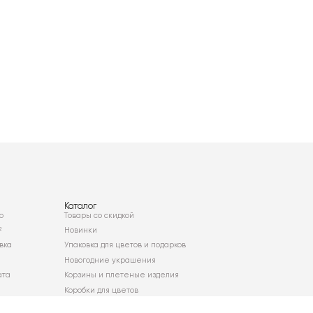
Каталог
о
Товары со скидкой
²
Новинки
вка
Упаковка для цветов и подарков
Новогодние украшения
ата
Корзины и плетеные изделия
Коробки для цветов
Декор для дома