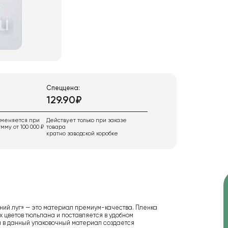
Спеццена:
129.90₽
именяется при
Действует только при заказе
мму от 100 000 ₽
товара
кратно заводской коробке
тний луг» — это материал премиум-качества. Пленка
 цветов тюльпана и поставляется в удобном
та в данный упаковочный материал создается