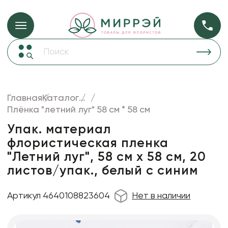
Упаковка для ц
Упаковка для цветов и подарков
Новогодние украшения
Бумага
48
Корзины и плетеные изделия
Главная
Каталог
...
Коробки для цветов
Плёнка "летний луг" 58 см * 58 см
Пленка
18
Декор для дома
прозрачная
Упак. материал
флористическая пленка
Лента
"Летний луг", 58 см х 58 см, 20
Товары для флористов
листов/упак., белый с синим
Пакеты для цветов и подарков
Артикул 4640108823604
Нет в наличии
Искусственные цветы и растения
Декоративные вазы, кашпо