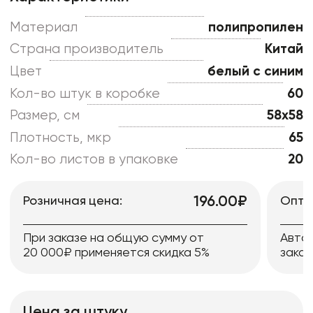
Материал
полипропилен
Страна производитель
Китай
Цвет
белый с синим
Кол-во штук в коробке
60
Размер, см
58x58
Плотность, мкр
65
Кол-во листов в упаковке
20
196.00₽
Розничная цена:
Опто
При заказе на общую сумму от
Авто
20 000₽ применяется скидка 5%
заказ
Цена за штуку