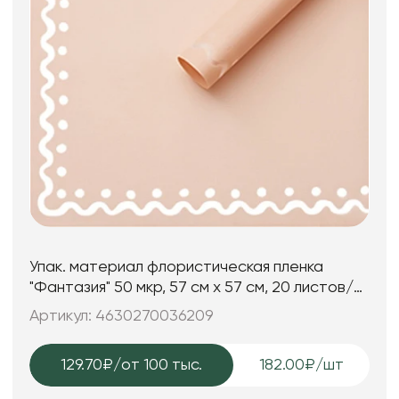
Упак. материал флористическая пленка
"Фантазия" 50 мкр, 57 см х 57 см, 20 листов/
упак., пудровый
Артикул: 4630270036209
129.70₽
/от 100 тыс.
182.00₽/шт