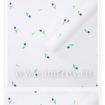
Фоамиран
Свечи
Игрушки мягкие
Изделия из металла
Сухоцветы