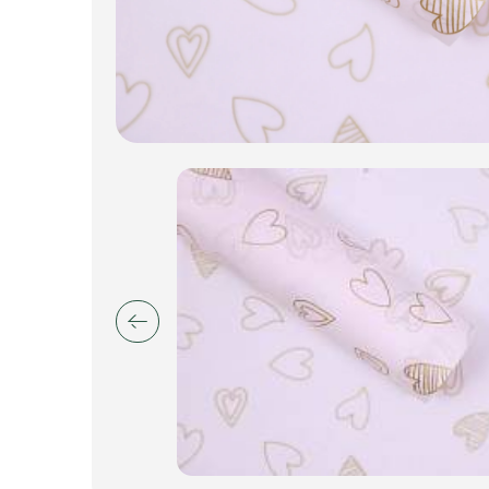
Пакеты для цветов и подарков
Изделия из металла
Искусственные цветы и растения
Декоративные вазы, кашпо
Фоамиран
Свечи
Игрушки мягкие