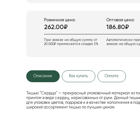
Розничная цена:
Оптовая цена:
262.00₽
186.80₽
При заказе на общую сумму от
Автоматически пр
20 000₽ применяется скидка 5%
заказе на общую су
Описание
Как купить
Оплата
Тишью "Сердца" — прекрасный упаковочный материал из тон
принтом в виде сердец, нарисованных от руки. Данный тишью
для упаковки цветов, подарков и в качестве наполнения в 
широкий ассортимент тишью по лучшим ценам.