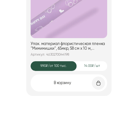
Упак. материал флористическая пленка
"Мимимишки", 65мкр, 58 см х 10 м,
сиреневый
Артикул: 4630270044198
9.90₽
/от 100 тыс.
14.00₽/шт
В корзину