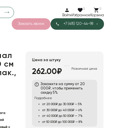
0
0
Войти
Избранное
Корзина
Заказать звонок
+7 (495) 120-44-98
арков
788
5
47
Тишью
иал
Цена за штуку
 см
Розничная цена
262.00₽
пак.,
Закажите на сумму от 20
000₽, чтобы применить
скидку 5%
Подробнее
от 20 000₽ до 30 000₽ — 5%
от 30 000₽ до 40 000₽ — 6%
ага
от 40 000₽ до 50 000₽ — 7%
ай
от 50 000₽ до 100 000₽ — 8%
овый с