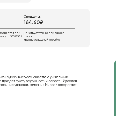
Спеццена:
164.60₽
именяется при
Действует только при заказе
мму от 100 000 ₽
товара
кратно заводской коробке
кой бумаги высокого качества с уникальным
 придает букету воздушность и легкость. Идеален
подарочные упаковки. Компания Миррэй предлагает