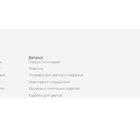
Каталог
о
Товары со скидкой
²
Новинки
вка
Упаковка для цветов и подарков
Новогодние украшения
ата
Корзины и плетеные изделия
Коробки для цветов
Декор для дома
Сухоцветы
Карта сайта