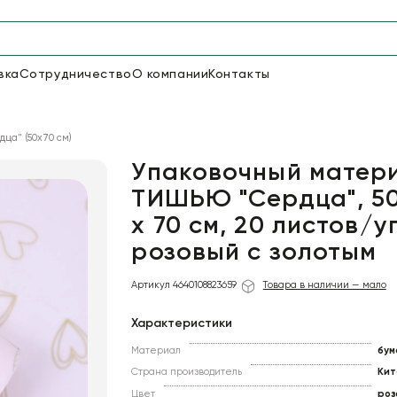
вка
Сотрудничество
О компании
Контакты
Упаковка для цветов и под
ца" (50x70 см)
50
66
Бумага
Пленка для цветов
Упаковочный матер
ТИШЬЮ "Сердца", 50
х 70 см, 20 листов/у
19
Пленка
7
Сетка
прозрачная
розовый с золотым
Артикул 4640108823659
Товара в наличии — мало
Характеристики
Материал
бум
Страна производитель
Кит
Цвет
роз