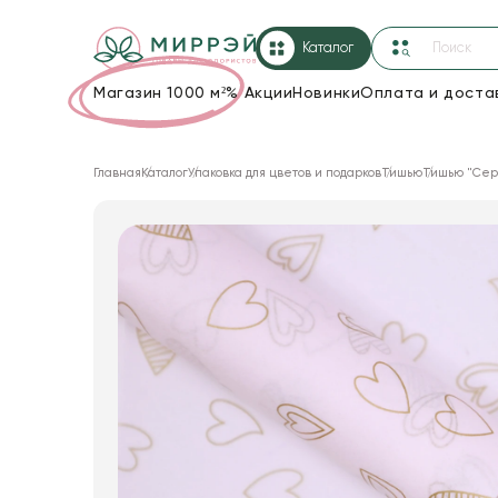
Каталог
Магазин 1000 м²
%
Акции
Новинки
Оплата и доста
Упаковка для цветов и подарков
Главная
Каталог
Упаковка для цветов и подарков
Тишью
Тишью "Серд
Новогодние украшения
Корзины и плетеные изделия
Коробки для цветов
Декор для дома
Сухоцветы
Лента
Товары для флористов