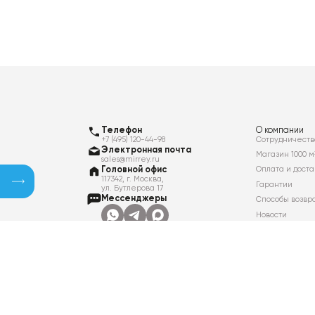
Телефон
О компании
+7 (495) 120-44-98
Сотрудничеств
Электронная почта
Магазин 1000 м
sales@mirrey.ru
Головной офис
Оплата и доста
117342, г. Москва,
Гарантии
ул. Бутлерова 17
Мессенджеры
Способы возвр
Новости
Контакты
Вакансии
Политика в отношении обработки
персональных данных