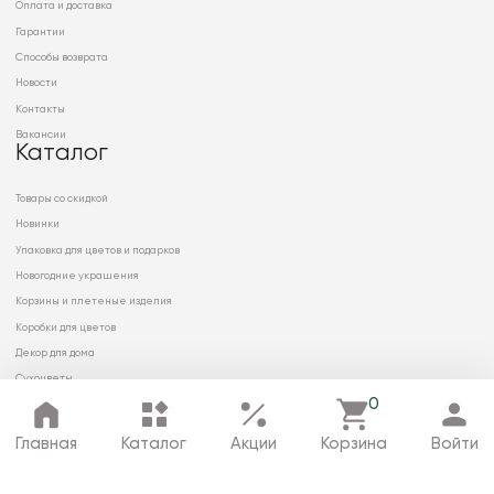
Оплата и доставка
Гарантии
Способы возврата
Новости
Контакты
Вакансии
Каталог
Товары со скидкой
Новинки
Упаковка для цветов и подарков
Новогодние украшения
Корзины и плетеные изделия
Коробки для цветов
Декор для дома
Сухоцветы
0
Главная
Каталог
Акции
Корзина
Войти
© 2026 ООО «МИРРЭЙ»
Политика в отношении обработки
персональных данных