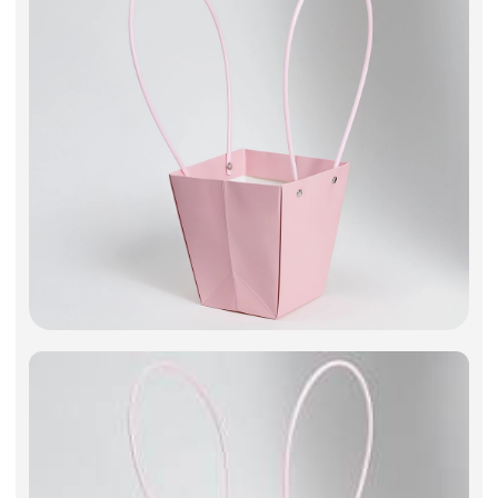
Искусственные цветы и растения
Декоративные вазы, кашпо
Фоамиран
Свечи
Игрушки мягкие