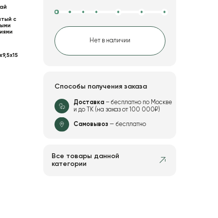
ай
тый с
ыми
иями
Нет в наличии
x9,5x15
Способы получения заказа
Доставка
– бесплатно по Москве
и до ТК (на заказ от 100 000₽)
Самовывоз
— бесплатно
Все товары данной
категории