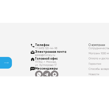
Телефон
О компании
+7 (495) 120-44-98
Сотрудничеств
Электронная почта
Магазин 1000 м
sales@mirrey.ru
Головной офис
Оплата и доста
117342, г. Москва,
Гарантии
ул. Бутлерова 17
Мессенджеры
Способы возвр
Новости
Контакты
Вакансии
Политика в отношении обработки
персональных данных