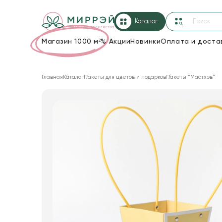
Каталог
Магазин 1000 м²
%
Акции
Новинки
Оплата и доста
Упаковка для цветов и подарков
Главная
Каталог
Пакеты для цветов и подарков
Пакеты "Мастхэв"
Новогодние украшения
Корзины и плетеные изделия
Коробки для цветов
Декор для дома
Лента
Товары для флористов
Пакеты для цветов и подарков