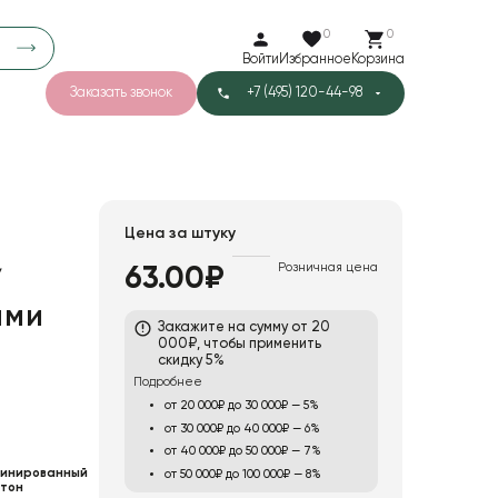
0
0
Войти
Избранное
Корзина
Заказать звонок
+7 (495) 120-44-98
арков
776
0
43
Тишью
Цена за штуку
Розничная цена
63.00₽
/
1
Бархат
ыми
Закажите на сумму от 20
000₽, чтобы применить
скидку 5%
Подробнее
от 20 000₽ до 30 000₽ — 5%
от 30 000₽ до 40 000₽ — 6%
от 40 000₽ до 50 000₽ — 7%
инированный
от 50 000₽ до 100 000₽ — 8%
тон