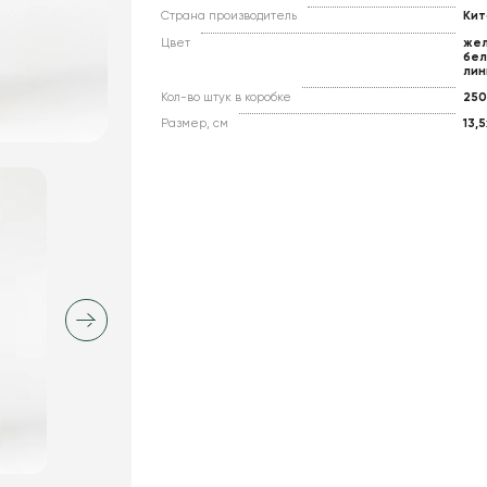
Страна производитель
Кит
Цвет
жел
бел
лин
Кол-во штук в коробке
250
Размер, см
13,5