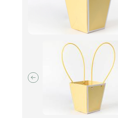
Искусственные цветы и растения
Декоративные вазы, кашпо
Фоамиран
Свечи
Игрушки мягкие
Изделия из металла
Сухоцветы