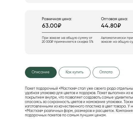
Розничная цена:
Оптовая цена:
63.00₽
44.80₽
При заказе на общую сумму от
Автоматически пр
20 000₽ применяется скидка 5%
заказе на общую су
Описание
Как купить
Оплата
Пакет подарочный «Мастхэв» стал уже своего рода отдельным
удобная упаковка для цветов и подарков. Пакет выполнен из
покрытием внутри, что позволяет создавать самые удивитель
опасаясь за сохранность цветов и намокание упаковки. Та
изготовленными из качественного пластика в цвет товара. У
«Мастхэв» различных форм, размеров и расцветок. Компани
подарочных пакетов по самым лучшим ценам.