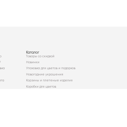
Каталог
о
Товары со скидкой
²
Новинки
вка
Упаковка для цветов и подарков
Новогодние украшения
ата
Корзины и плетеные изделия
Коробки для цветов
Декор для дома
Сухоцветы
Карта сайта