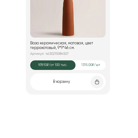
Ваза керамическая, матовая, цвет
терракотовый, 9*9*46 см.
Артикул: 4630270084507
939.10₽
/от 100 тыс.
1315.00₽/шт
В корзину