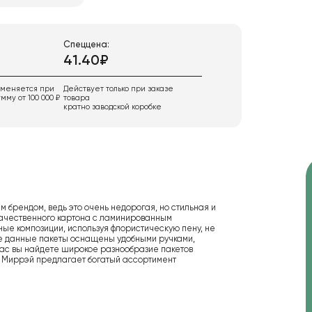
Спеццена:
41.40₽
именяется при
Действует только при заказе
мму от 100 000 ₽
товара
кратно заводской коробке
 брендом, ведь это очень недорогая, но стильная и
 качественного картона с ламинированным
ные композиции, используя флористическую пену, не
кже данные пакеты оснащены удобными ручками,
 нас вы найдете широкое разнообразие пакетов
я Миррэй предлагает богатый ассортимент