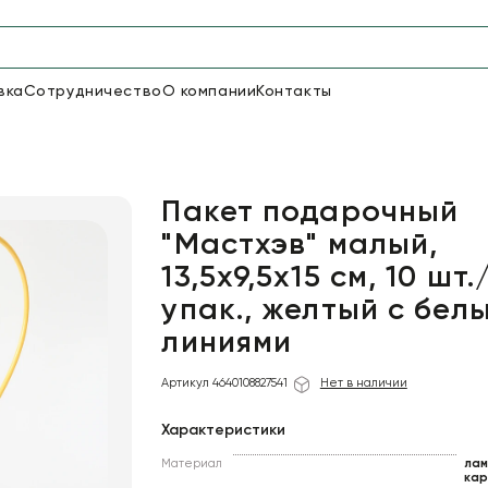
вка
Сотрудничество
О компании
Контакты
Упаковка для цветов и под
48
66
Бумага
Пленка для цветов
Пакет подарочный
"Мастхэв" малый,
13,5х9,5х15 см, 10 шт.
18
Пленка
6
Сетка
прозрачная
упак., желтый с бел
линиями
Артикул 4640108827541
Нет в наличии
Характеристики
Материал
лам
кар