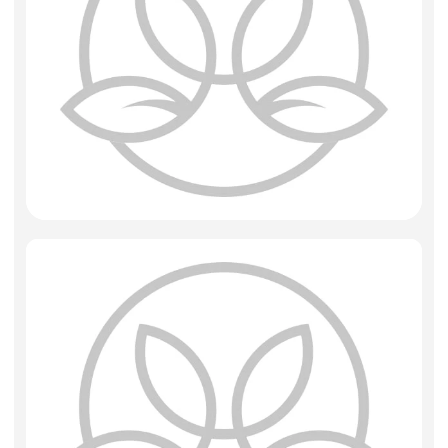
Фоамиран
Свечи
Игрушки мягкие
Изделия из металла
Сухоцветы