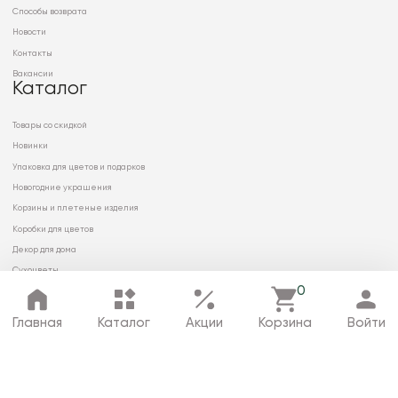
Способы возврата
Новости
Контакты
Вакансии
Каталог
Товары со скидкой
Новинки
Упаковка для цветов и подарков
Новогодние украшения
Корзины и плетеные изделия
Коробки для цветов
Декор для дома
Сухоцветы
0
Главная
Каталог
Акции
Корзина
Войти
© 2026 ООО «МИРРЭЙ»
Политика в отношении обработки
персональных данных
Карта сайта