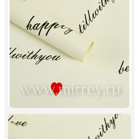
Фоамиран
Свечи
Игрушки мягкие
Изделия из металла
Сухоцветы