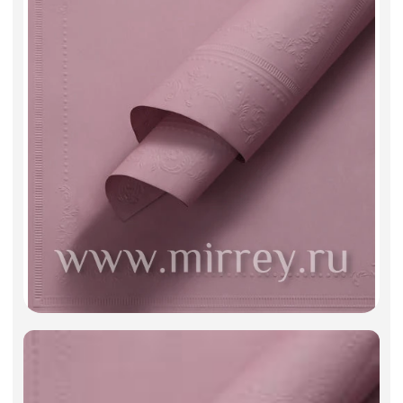
Фоамиран
Свечи
Игрушки мягкие
Изделия из металла
Сухоцветы