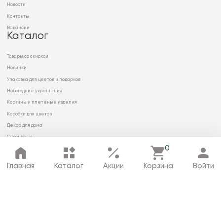
Новости
Контакты
Вакансии
Каталог
Товары со скидкой
Новинки
Упаковка для цветов и подарков
Новогодние украшения
Корзины и плетеные изделия
Коробки для цветов
Декор для дома
Сухоцветы
0
Главная
Каталог
Акции
Корзина
Войти
© 2026 ООО «МИРРЭЙ»
Политика в отношении обработки
персональных данных
Карта сайта