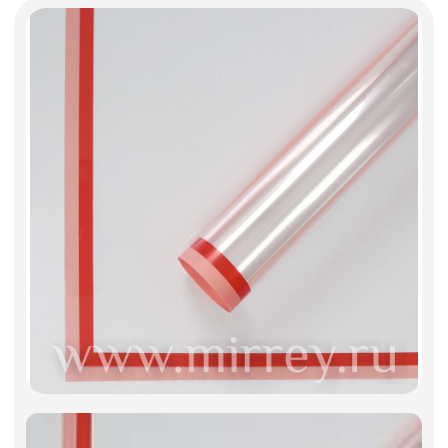
Фоамиран
Свечи
Игрушки мягкие
Изделия из металла
Сухоцветы