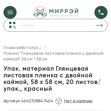
Упаковка для ц
Упаковка для цветов и подарков
Новогодние украшения
Бумага
48
Корзины и плетеные изделия
Главная
Каталог
...
Коробки для цветов
Плёнка "Глянцевая листовая пленка с двойной
Пленка
18
каймой" 58 см * 58 см
Декор для дома
прозрачная
Упак. материал Глянцевая
Лента
листовая пленка с двойной
Товары для флористов
каймой, 58 х 58 см, 20 листов/
Пакеты для цветов и подарков
упак., красный
Искусственные цветы и растения
Артикул 4640108847464
Нет в наличии
Декоративные вазы, кашпо