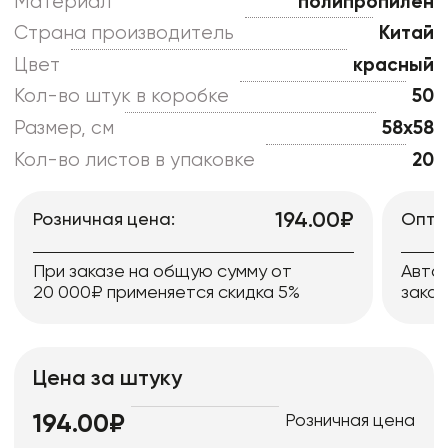
Материал
полипропилен
Страна производитель
Китай
Цвет
красный
Кол-во штук в коробке
50
Размер, см
58x58
Кол-во листов в упаковке
20
194.00₽
Розничная цена:
Опто
При заказе на общую сумму от
Авто
20 000₽ применяется скидка 5%
заказ
Цена за штуку
Розничная цена
194.00₽