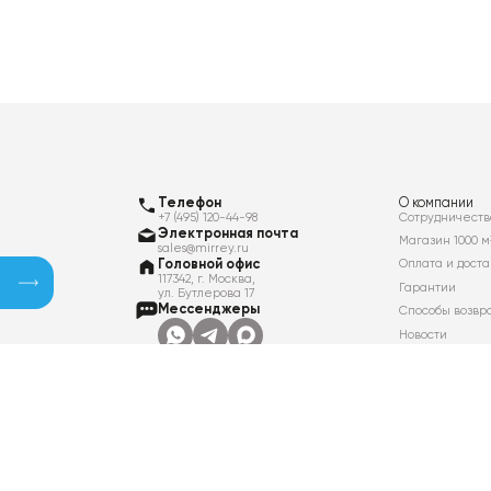
Телефон
О компании
+7 (495) 120-44-98
Сотрудничеств
Электронная почта
Магазин 1000 м
sales@mirrey.ru
Головной офис
Оплата и доста
117342, г. Москва,
Гарантии
ул. Бутлерова 17
Мессенджеры
Способы возвр
Новости
Контакты
Вакансии
Политика в отношении обработки
персональных данных