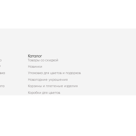
Каталог
о
Товары со скидкой
²
Новинки
вка
Упаковка для цветов и подарков
Новогодние украшения
ата
Корзины и плетеные изделия
Коробки для цветов
Декор для дома
Сухоцветы
Карта сайта