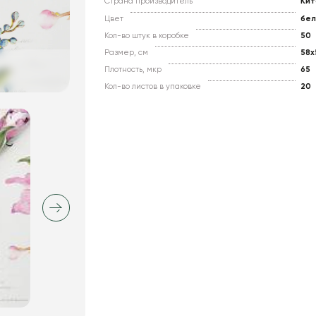
Страна производитель
Кит
Цвет
бел
Кол-во штук в коробке
50
Размер, см
58x
Плотность, мкр
65
Кол-во листов в упаковке
20