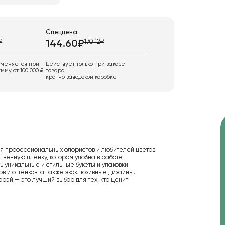
Спеццена:
₽
170.12₽
144.60₽
именяется при
Действует только при заказе
мму от 100 000 ₽
товара
кратно заводской коробке
я профессиональных флористов и любителей цветов
венную пленку, которая удобна в работе,
 уникальные и стильные букеты и упаковки
в и оттенков, а также эксклюзивные дизайны.
эй — это лучший выбор для тех, кто ценит