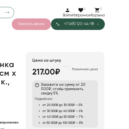
0
0
Войти
Избранное
Корзина
Заказать звонок
+7 (495) 120-44-98
арков
783
3
44
Тишью
Цена за штуку
нка
Розничная цена
217.00₽
 см х
к.,
Закажите на сумму от 20
000₽, чтобы применить
скидку 5%
Подробнее
от 20 000₽ до 30 000₽ — 5%
от 30 000₽ до 40 000₽ — 6%
от 40 000₽ до 50 000₽ — 7%
ипропилен
от 50 000₽ до 100 000₽ — 8%