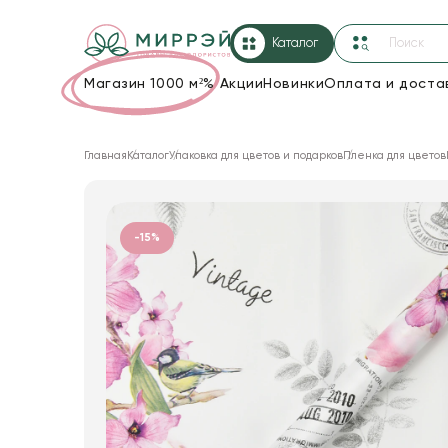
Каталог
Магазин 1000 м²
%
Акции
Новинки
Оплата и доста
Упаковка для цветов и подарков
Главная
Каталог
Упаковка для цветов и подарков
Пленка для цветов
Новогодние украшения
Корзины и плетеные изделия
-15%
Коробки для цветов
Декор для дома
Сухоцветы
Лента
Товары для флористов