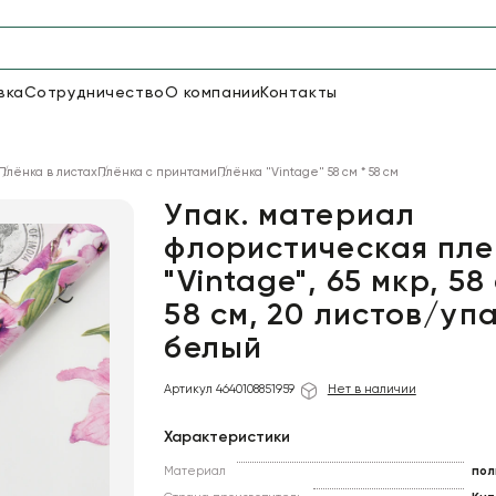
вка
Сотрудничество
О компании
Контакты
Упаковка для цветов и под
Плёнка в листах
Плёнка с принтами
Плёнка "Vintage" 58 см * 58 см
50
66
Бумага
Пленка для цветов
Упак. материал
флористическая пле
"Vintage", 65 мкр, 58
19
Пленка
7
Сетка
прозрачная
58 cм, 20 листов/упа
белый
Артикул 4640108851959
Нет в наличии
Характеристики
Материал
пол