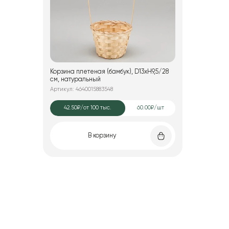
Корзина плетеная (бамбук), D13xH9,5/28
см, натуральный
Артикул: 4640015883548
42.50₽
/от 100 тыс.
60.00₽/шт
В корзину