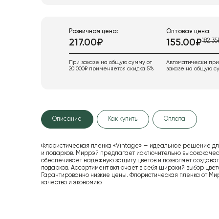
Розничная цена:
Оптовая цена:
182.35
217.00₽
155.00₽
При заказе на общую сумму от
Автоматически пр
20 000₽ применяется скидка 5%
заказе на общую су
Описание
Как купить
Оплата
Флористическая пленка «Vintage» — идеальное решение дл
и подарков. Миррэй предлагает исключительно высококачест
обеспечивает надежную защиту цветов и позволяет создавать
подарков. Ассортимент включает в себя широкий выбор цвето
Гарантированно низкие цены. Флористическая пленка от Мирр
качество и экономию.