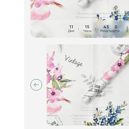
Пакеты для цветов и подарков
Изделия из металла
Искусственные цветы и растения
11
15
45
0
Дни
Часы
Минуты
штук
Декоративные вазы, кашпо
Фоамиран
Свечи
Игрушки мягкие