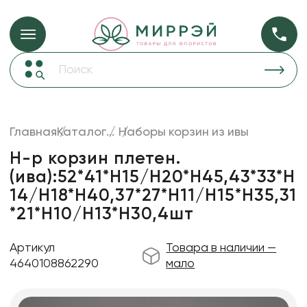
Упаковка для ц
Упаковка для цветов и подарков
Новогодние украшения
Бумага
48
Корзины и плетеные изделия
Главная
Каталог
...
Наборы корзин из ивы
Коробки для цветов
Пленка
18
Н-р корзин плетен.
Декор для дома
прозрачная
(ива):52*41*H15/H20*H45,43*33*H
14/H18*H40,37*27*H11/H15*H35,31
Лента
*21*H10/H13*H30,4шт
Товары для флористов
Пакеты для цветов и подарков
Артикул
Товара в наличии —
4640108862290
мало
Искусственные цветы и растения
Декоративные вазы, кашпо