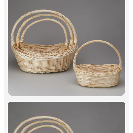
Фоамиран
Свечи
Игрушки мягкие
Изделия из металла
Сухоцветы